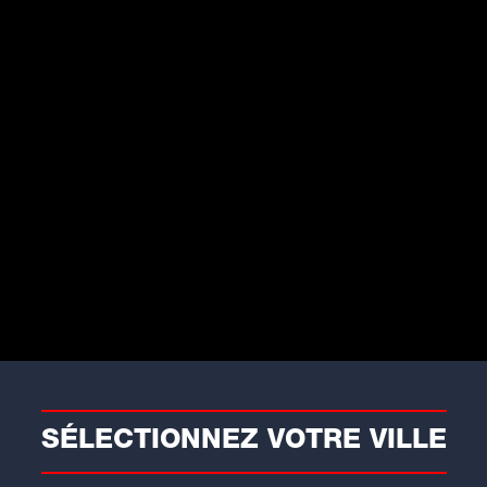
abondance sur les applis
on revers. Clémentine Mermet-Maréchal
e l'abondance"
: une offre quasi infinie
r hésitation et instabilité.
incertitude et de la superficialité. On ne
tête, l'attachement devient plus difficile
lle.
coach constate aussi une montée des
nts, notamment liés à l'apparence. Les
is démesurées, éloignées de la réalité.
til, mais l'usage
SÉLECTIONNEZ VOTRE VILLE
er les applications de “ruiner” l'amour ?