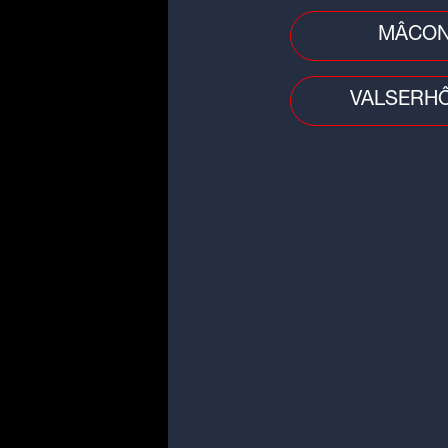
MÂCO
►L
R
VALSERH
d
c
Ch
SC