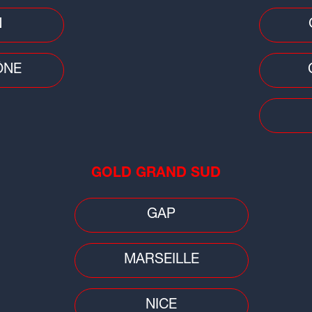
N
ove Coaching
elations amoureuses à
ÔNE
istance : les conseils d’une
oach pour éviter les pièges
aque semaine, la love coach de Radio
OOP Clémentine...
GOLD GRAND SUD
GAP
MARSEILLE
NICE