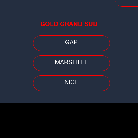
Envoyer un message
Envoyer un message
éléphone: 04.76.76.98.00
Téléphone: 04.73.17.61.
motion - Partenariat
Promotion - Partena
GOLD GRAND SUD
Envoyer un message
Envoyer un message
GAP
éléphone: 04.77.49.55.45
Téléphone: 04.74.23.05.
motion - Partenariat
Promotion - Partena
MARSEILLE
Envoyer un message
Envoyer un message
NICE
éléphone: 04.76.76.98.00
Téléphone: 04.72.85.80.
Rédaction
Rédaction