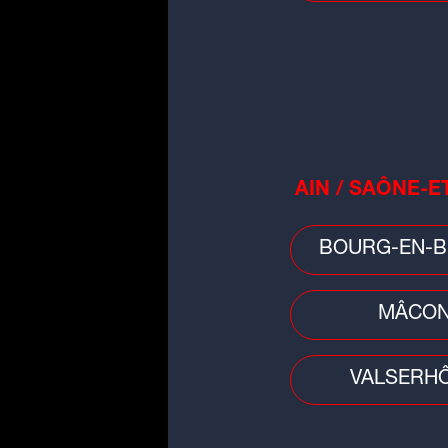
T
Com
T
Com
AIN / SAÔNE-E
BOURG-EN-B
T
Com
MÂCO
T
VALSERH
Pro