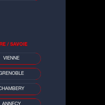
55
 pub
05
 pub
RE / SAVOIE
VIENNE
61
 pub
GRENOBLE
55
CHAMBERY
riat
ANNECY