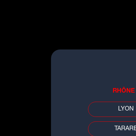
ÉCOUTER
RADIO SCOO
T
T
RHÔNE
T
LYON
TARAR