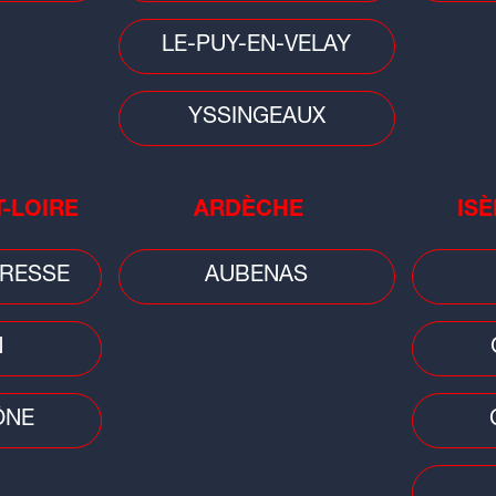
éléphone: 04.72.85.67.67
Téléphone: 04.72.85.67.
LE-PUY-EN-VELAY
mercial - Régie pub
Commercial - Régie
YSSINGEAUX
Envoyer un message
Envoyer un message
éléphone: 04.76.76.98.00
Téléphone: 04.74.23.05.
mercial - Régie pub
Commercial - Régie
T-LOIRE
ARDÈCHE
ISÈ
Envoyer un message
Envoyer un message
RESSE
AUBENAS
éléphone: 04.77.49.55.45
Téléphone: 04.73.17.61.
mercial - Régie pub
Commercial - Régie
N
Envoyer un message
Envoyer un message
éléphone: 04.72.85.67.67
Téléphone: 04.72.85.67.
ÔNE
motion - Partenariat
Promotion - Partena