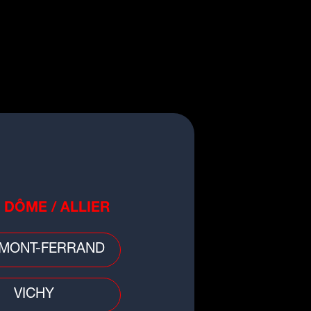
QUES
HOROSCOOP
PODCASTS
ACCUEIL
INFOS
00
RADIO
RUBRIQUES
HOROSCOOP
00
PODCASTS
 DÔME / ALLIER
00
MONT-FERRAND
VICHY