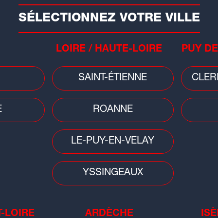
Nou
mois
Les pronostics hippiques d'Alexy
SCO
Coeurderoy sur Impact FM
SÉLECTIONNEZ VOTRE VILLE
pro
LOIRE / HAUTE-LOIRE
PUY DE
SAINT-ÉTIENNE
CLER
E
ROANNE
Radio
Agen
 en
Téléchargez l'application Radio
LE-PUY-EN-VELAY
New
SCOOP !
YSSINGEAUX
T-LOIRE
ARDÈCHE
ISÈ