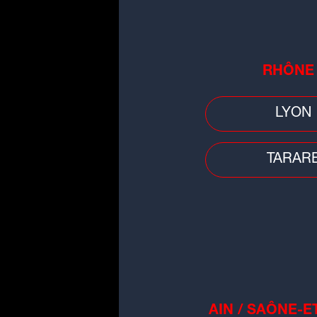
Découvrez votre Horoscoop du 
d'août 2026
RHÔNE
LYON
TARAR
Évènement
Vivez les matchs de la JL Bourg
direct !
AIN / SAÔNE-E