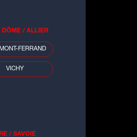
vel épisode des Histoires de
OPY : SCOOPY et la valise du
fesseur Archibald
 DÔME / ALLIER
MONT-FERRAND
VICHY
da
sletter Radio SCOOP
RE / SAVOIE