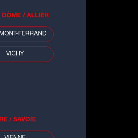
 DÔME / ALLIER
MONT-FERRAND
VICHY
RE / SAVOIE