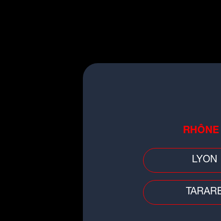
►F
U
r
b
L'
le
RHÔNE
LYON
TARAR