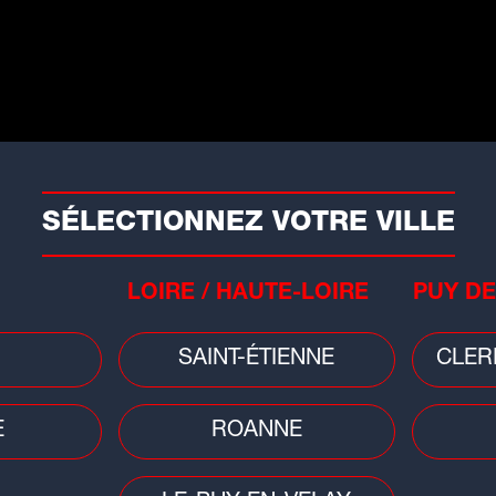
ootball
ne cinquantaine de stars
éunies au Chaudron pour la
onne cause !
association ASSE Cœur Vert organisait
 Match...
SÉLECTIONNEZ VOTRE VILLE
LOIRE / HAUTE-LOIRE
PUY DE
SAINT-ÉTIENNE
CLER
E
ROANNE