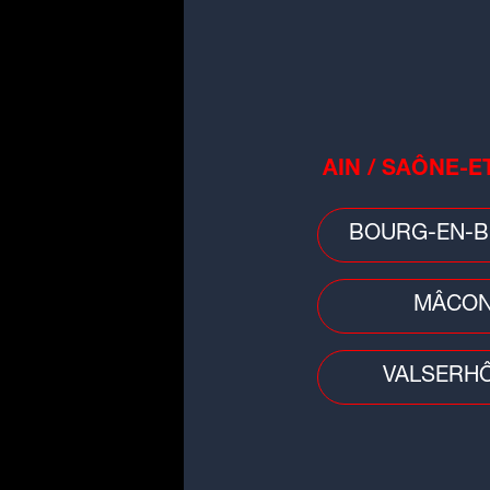
Basket
EuroCoupe : la JL Bourg à la
conquête d'un nouveau titre
AIN / SAÔNE-E
européen
BOURG-EN-B
MÂCO
VALSERH