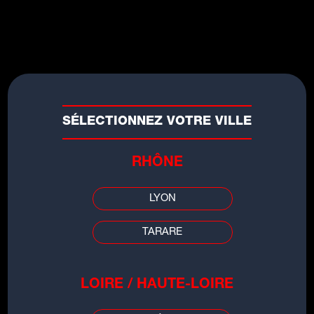
match nul pour commencer la
préparation estivale
SÉLECTIONNEZ VOTRE VILLE
RHÔNE
LYON
TARARE
LOIRE / HAUTE-LOIRE