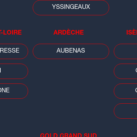
YSSINGEAUX
T-LOIRE
ARDÈCHE
ISÈ
Faits
RESSE
AUBENAS
Lyon
ret
N
à v
ÔNE
Faits divers
Faits
GOLD GRAND SUD