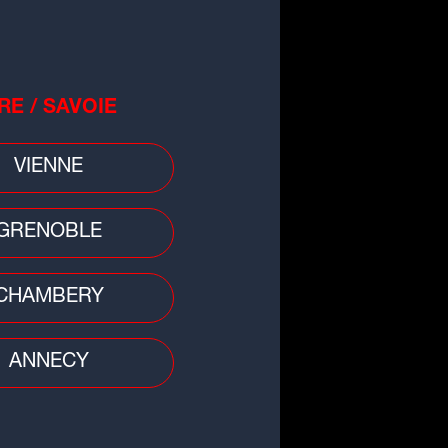
RE / SAVOIE
 divers
VIENNE
 : une fillette de 3 ans
rouvée morte, sa mère en garde
GRENOBLE
ue
CHAMBERY
ANNECY
 divers