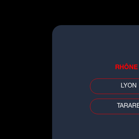
Faits divers
Ain : collision entre une moto e
tracteur, le pilote gravement bl
RHÔNE
LYON
TARAR
Faits divers
Un feu d'appartement fait un mo
et deux blessées à Miribel