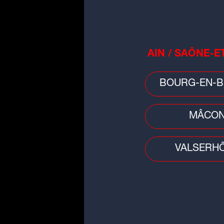
AIN / SAÔNE-E
BOURG-EN-B
MÂCO
VALSERH
Faits divers