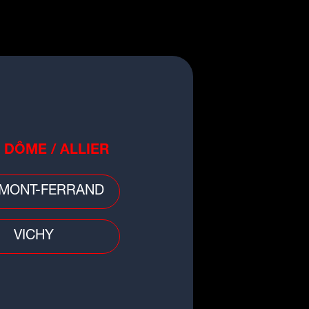
o
qu'à 1.500 euros d'amende pour
 animaleries qui vendent des
ns et des...
 DÔME / ALLIER
MONT-FERRAND
VICHY