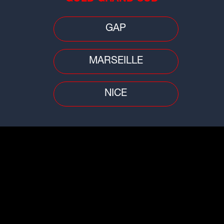
Saint-Étienne : un enfant fait une
Auv
chute mortelle du 8e étage d'un
emp
GAP
s
immeuble
orag
MARSEILLE
NICE
Jeux Olympiques
Cons
gade
Sai
"C'est une formidable opportunité"
e
pla
: à Oullins, le village olympique...
pen