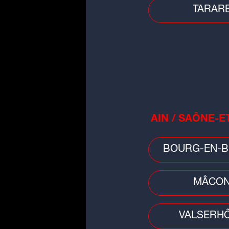
TARAR
Conso
Jusqu'à 1.500 euros d'amende 
les animaleries qui vendent des
chiens et des...
AIN / SAÔNE-E
BOURG-EN-B
MÂCO
VALSERH