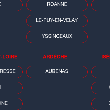
E
ROANNE
LE-PUY-EN-VELAY
YSSINGEAUX
Faits divers
pour
Un feu d'appartement fait un mort
et deux blessées à Miribel
T-LOIRE
ARDÈCHE
ISÈ
RESSE
AUBENAS
N
Faits
ÔNE