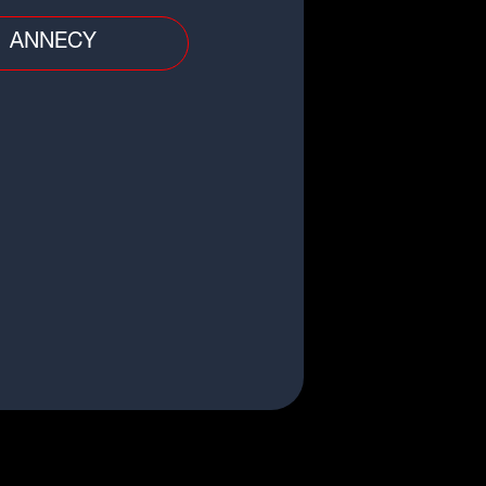
/Rhône : disparition inquiétante
ne femme de 71 ans, un appel à
oins...
ANNECY
 divers
nt-Étienne : un enfant fait une
te mortelle du 8e étage d'un
euble