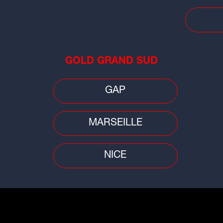
Ain
d'u
tém
GOLD GRAND SUD
GAP
Faits divers
Faits
MARSEILLE
Sai
vé
Près de Clermont-Ferrand : une
chu
grenade découverte dans un bois
NICE
imm