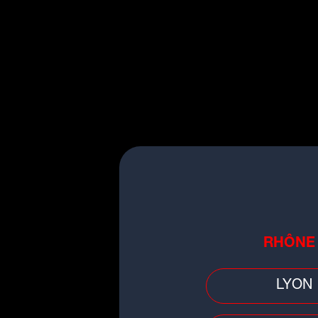
Ch
Faits divers
RHÔNE
Loire/Rhône : un feu se déclare
dans un logement, la locataire
grièvement brûlée
LYON