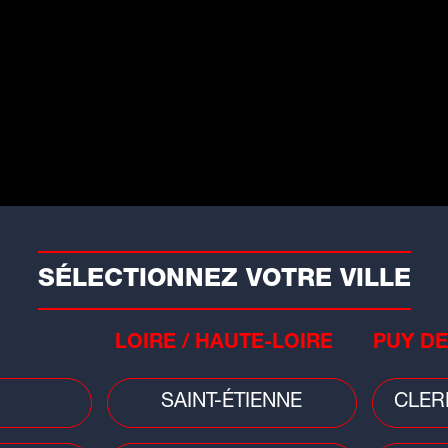
ampfromier...
SÉLECTIONNEZ VOTRE VILLE
Faits divers
Faits
LOIRE / HAUTE-LOIRE
PUY DE
Ain : collision entre une moto et un
Nor
tracteur, le pilote gravement blessé
arb
SAINT-ÉTIENNE
CLER