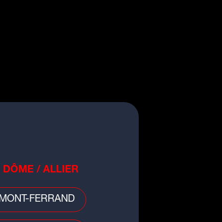
 divers
 DÔME / ALLIER
d de Lyon : sa voiture percute un
re, un homme gravement blessé
MONT-FERRAND