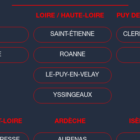
LOIRE / HAUTE-LOIRE
PUY DE
SAINT-ÉTIENNE
CLER
E
ROANNE
inte contre le bar
LE-PUY-EN-VELAY
ure d'�cran -
YSSINGEAUX
imidations ne me font pas peur [...]
jamais être victime de menaces ou
T-LOIRE
ARDÈCHE
ISÈ
xercice de son mandat. Je souhaite que
és et sévèrement condamnés
" a réagi le