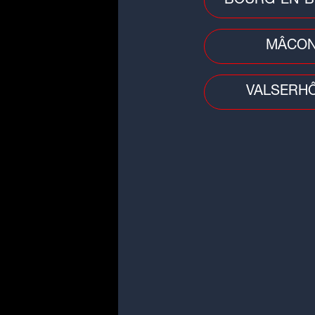
BOURG-EN-B
maire dans un communiqué
MÂCO
►T
L
VALSERH
l
c
Un
lig