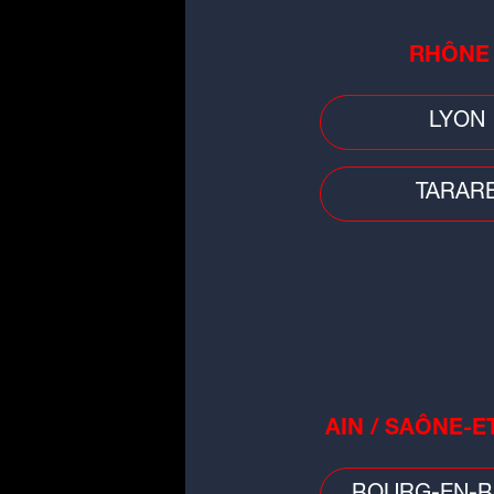
RHÔNE
LYON
TARAR
Julien Bony a déposé pla
clermontois © Capt
Ferment�.e
"
Les menaces et les int
Aucun élu ne devrait 
AIN / SAÔNE-E
d'intimidations dans l'e
les auteurs soient jug