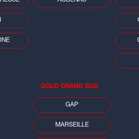
RESSE
AUBENAS
 diffusé lundi soir.
N
ransport
igne Paris-Clermont : après
ÔNE
es 8 heures de retard, la
SNCF promet des
ompensations
 lundi de galère pour les usagers de la
ne...
GOLD GRAND SUD
GAP
MARSEILLE