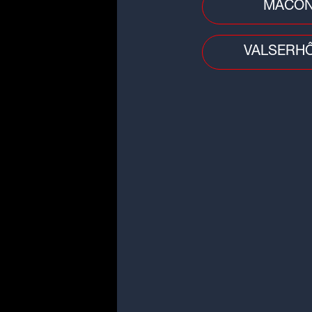
MÂCO
VALSERH
Idée sortie