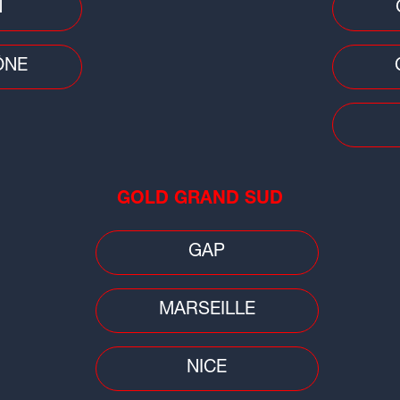
N
ÔNE
Cons
Car
pri
GOLD GRAND SUD
bai
GAP
MARSEILLE
NICE
Faits divers
Faits