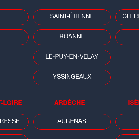
SAINT-ÉTIENNE
CLER
Faits divers
Mété
t
Saint-Étienne : un bâtiment
Cani
E
ROANNE
fragilisé après un incendie
ora
LE-PUY-EN-VELAY
YSSINGEAUX
T-LOIRE
ARDÈCHE
ISÈ
Sciences
on :
Éclipse du 12 août : une soirée
RESSE
AUBENAS
spéciale à Vulcania pour vivre le
spectacle...