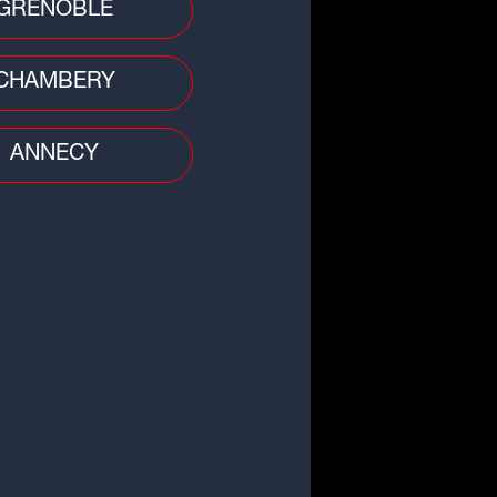
GRENOBLE
CHAMBERY
ANNECY
o
burants : bonne nouvelle, les
x à la pompe repartent à la
sse
 divers