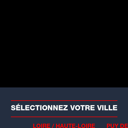
rafic
43, A6... Des routes fermées
a nuit cette semaine autour
e Lyon
 plus de la M6-M7 et de l'A7, l'A6 et
A43 seront...
SÉLECTIONNEZ VOTRE VILLE
LOIRE / HAUTE-LOIRE
PUY DE