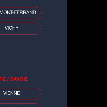
MONT-FERRAND
o
cule : retour de la vigilance
VICHY
nge en Auvergne-Rhône-Alpes
RE / SAVOIE
VIENNE