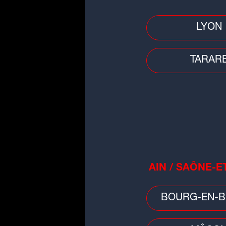
LYON
Faits divers
Auvergne-Rhône-Alpes : pensan
TARAR
avoir réalisé un joli coup, les
cambrioleurs tombent...
AIN / SAÔNE-E
Faits divers
Décès d'un garçon de 3 ans à Ly
BOURG-EN-B
la mère placée en détention
provisoire