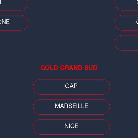
N
ÔNE
Faits
Auv
emp
GOLD GRAND SUD
orag
GAP
MARSEILLE
NICE
Jeux Olympiques
Cons