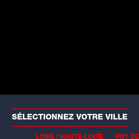
aits divers
oire : un appel à témoins
ancé pour une disparition
nquiétante
 gendarmerie de la Loire a lancé un
pel à...
SÉLECTIONNEZ VOTRE VILLE
LOIRE / HAUTE-LOIRE
PUY DE