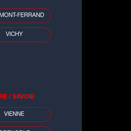
MONT-FERRAND
 divers
 : une fillette de 3 ans
VICHY
rouvée morte, sa mère en garde
ue
RE / SAVOIE
VIENNE