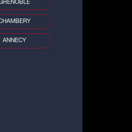
GRENOBLE
CHAMBERY
ANNECY
 divers
ergne-Rhône-Alpes : une femme
ortée par les eaux après un
e, son corps...
o