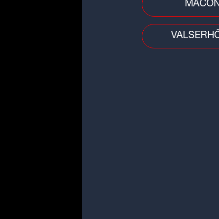
MÂCO
VALSERH
Police - Justice