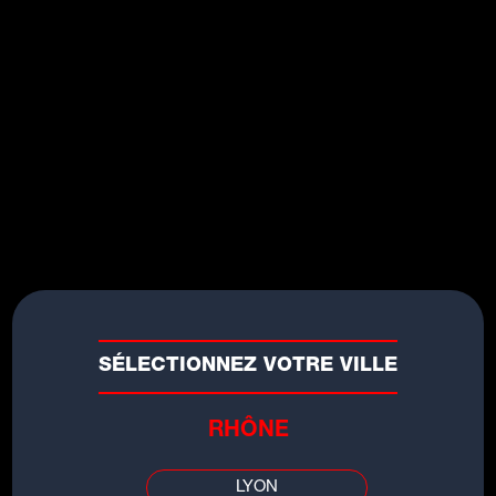
spectacle...
SÉLECTIONNEZ VOTRE VILLE
RHÔNE
LYON