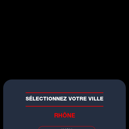
SÉLECTIONNEZ VOTRE VILLE
RHÔNE
Insolite