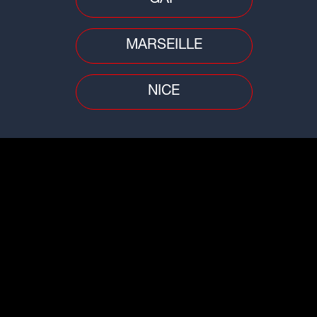
Fin
t Dr
Le youtubeur Amixem ouvre son
Jus
premier restaurant à Lyon
la 
MARSEILLE
NICE
Buzz
Influenceur fan de l'OL et sosie de
Mohamed Henni, Kafu est décédé