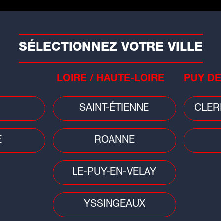
équipe de...
SÉLECTIONNEZ VOTRE VILLE
LOIRE / HAUTE-LOIRE
PUY DE
SAINT-ÉTIENNE
CLER
E
ROANNE
Musique
Insol
LE-PUY-EN-VELAY
Le DJ français Kavinsky retrouvé
Il g
ine
mort à Paris
Vélo
YSSINGEAUX