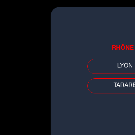
l'
RHÔNE
LYON
TARAR
Musique
Huit ans après sa sortie, ce titre
d'Aya Nakamura cartonne en Ch