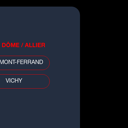
non
 DÔME / ALLIER
MONT-FERRAND
VICHY
ite
ravit l'Alpe d'Huez avec un
'v : le défi fou d'un Isérois