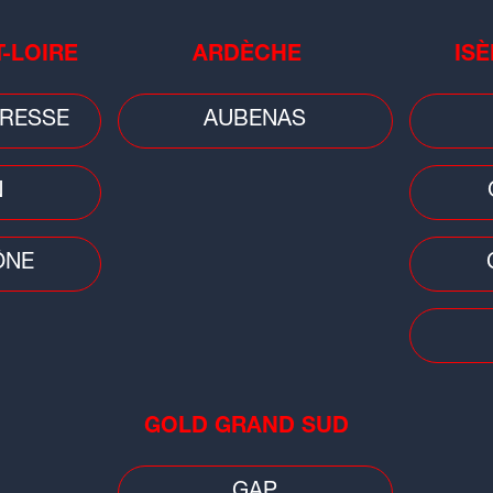
T-LOIRE
ARDÈCHE
ISÈ
RESSE
AUBENAS
Télévision
Ciné
N
"Ici tout commence" : une nouvelle
Lyo
intrigue estivale avec un visage
pro
bien...
ÔNE
GOLD GRAND SUD
Buzz
Musi
GAP