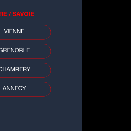
RE / SAVOIE
VIENNE
ma
GRENOBLE
n : Yvan Attal recrute pour son
chain film
CHAMBERY
ANNECY
que