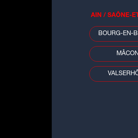
AIN / SAÔNE-E
BOURG-EN-B
MÂCO
VALSERH
People