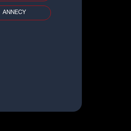
ANNECY
dial 2026 : une bijouterie
nnaise derrière les bagues des
mpions du monde
le
rassic Park" : Sam Neill, soit Dr
n Grant, est décédé à 78 ans