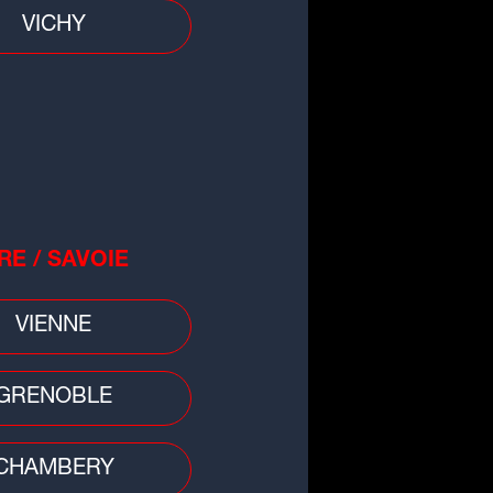
VICHY
RE / SAVOIE
que
 ans après sa sortie, ce titre
VIENNE
ya Nakamura cartonne en Chine
GRENOBLE
CHAMBERY