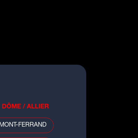
QUESTION BUZZ
egardez-vous la nouvelle saison de
Mercredi sur Netflix ?
oui
non
 DÔME / ALLIER
MONT-FERRAND