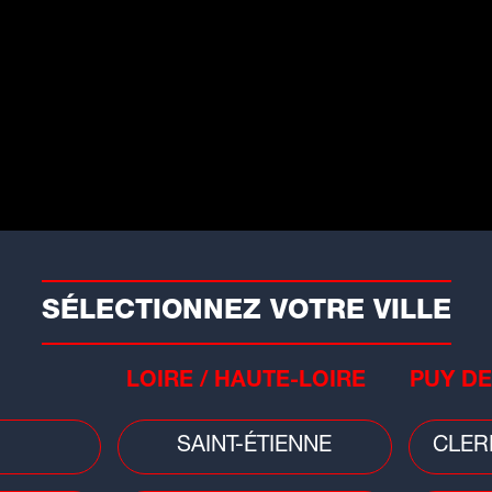
ement :
Youssoupha
, Adèle Castillon,
R
nde Toto, Fally Ipupa, Kalash Criminel,
ky Love, et Medine.
e prochain week-end de sensibilisation
ion
, qui aura lieu partout en France
du
SÉLECTIONNEZ VOTRE VILLE
LOIRE / HAUTE-LOIRE
PUY DE
SAINT-ÉTIENNE
CLER
ponible sur toutes les plateformes de
4 mars 2025
et sera accompagné d'un