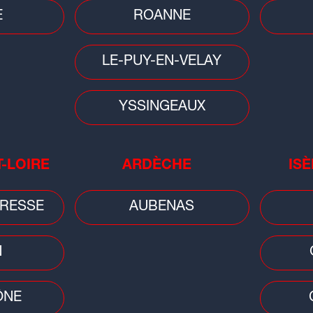
E
ROANNE
LE-PUY-EN-VELAY
YSSINGEAUX
T-LOIRE
ARDÈCHE
ISÈ
People
Musi
Tennis : la Lyonnaise Caroline
Huit
RESSE
AUBENAS
Garcia est devenue maman d'un
d'A
petit Pablo
N
ÔNE