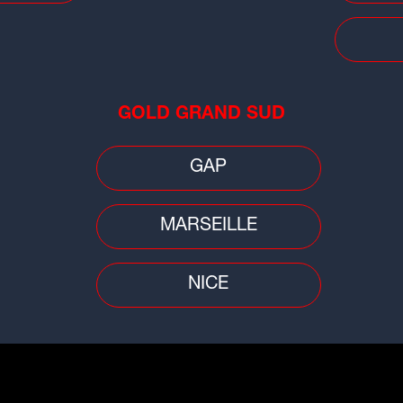
Insolite
Buzz
Mon
Il gravit l'Alpe d'Huez avec un
GOLD GRAND SUD
lyo
Vélo'v : le défi fou d'un Isérois
cha
GAP
MARSEILLE
NICE
Cinéma
Peop
elle
Lyon : Yvan Attal recrute pour son
"Ju
prochain film
Ala