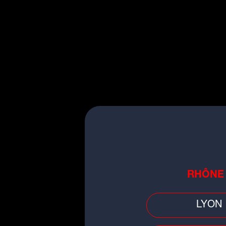
Mais on retrouve égal
Amadou et Mariam, El Gra
Lous and the Yakuza, Luc
Cette chanson portera l
et de collecte du
Sidact
21 au 23 mars 2025.
RHÔNE
LYON
"Grand Soleil" sera dis
streaming
à partir du 1