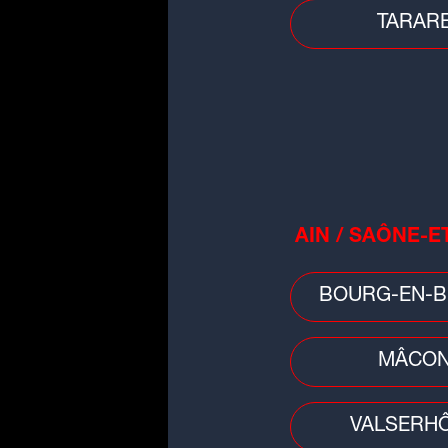
clip vidéo.
TARAR
AIN / SAÔNE-E
People
Vanessa Paradis annonce sa
BOURG-EN-B
rupture avec Samuel Benchetrit
MÂCO
VALSERH