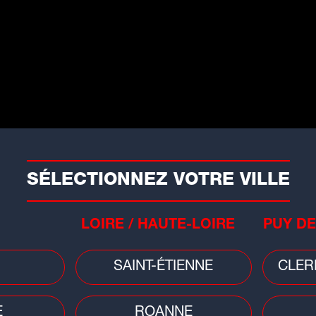
évisée.
Alexandre Astier a gardé le plus grand
rnage qui s'est déroulé durant une
ment dans le Vercors.
tars
ifficultés pour parler, lire et
archer : la santé de Bruce
SÉLECTIONNEZ VOTRE VILLE
illis se dégrade
état de santé de Bruce Willis continue
LOIRE / HAUTE-LOIRE
PUY DE
inquiéter....
SAINT-ÉTIENNE
CLER
E
ROANNE