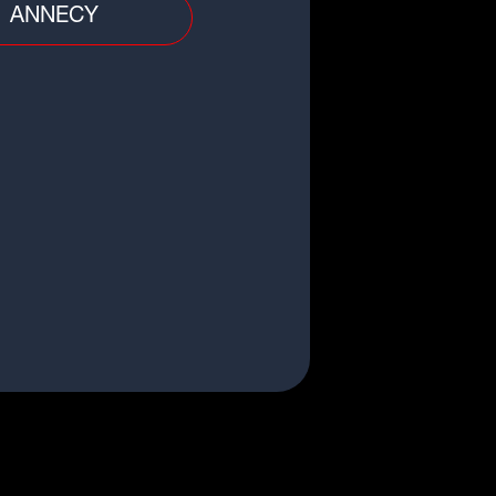
ANNECY
ision
i tout commence" : une nouvelle
rigue estivale avec un visage
...
youtubeur Amixem ouvre son
mier restaurant à Lyon