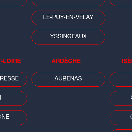
LE-PUY-EN-VELAY
YSSINGEAUX
Musique
Musi
T-LOIRE
ARDÈCHE
ISÈ
Huit ans après sa sortie, ce titre
Le 
d'Aya Nakamura cartonne en Chine
mor
RESSE
AUBENAS
N
ÔNE