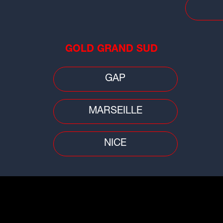
Buzz
Télév
Mondial 2026 : une bijouterie
"Ic
lyonnaise derrière les bagues des
int
champions du monde
bien
GOLD GRAND SUD
GAP
MARSEILLE
NICE
People
Buzz
on
"Jurassic Park" : Sam Neill, soit Dr
Le 
Alan Grant, est décédé à 78 ans
pre