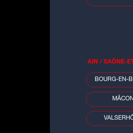
People
AIN / SAÔNE-E
Tennis : la Lyonnaise Caroline
Garcia est devenue maman d'un
petit Pablo
BOURG-EN-B
MÂCO
VALSERH