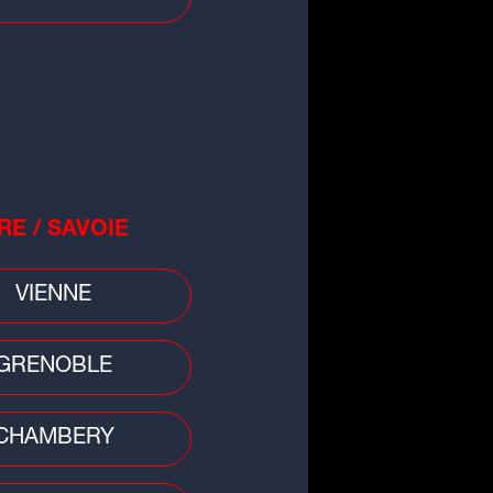
que
RE / SAVOIE
DJ français Kavinsky retrouvé
t à Paris
VIENNE
GRENOBLE
CHAMBERY