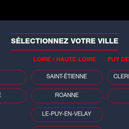
Faits divers
Mété
t
Saint-Étienne : un bâtiment
Cani
fragilisé après un incendie
ora
SÉLECTIONNEZ VOTRE VILLE
LOIRE / HAUTE-LOIRE
PUY DE
SAINT-ÉTIENNE
CLER
Sciences
E
ROANNE
on :
Éclipse du 12 août : une soirée
spéciale à Vulcania pour vivre le
LE-PUY-EN-VELAY
spectacle...