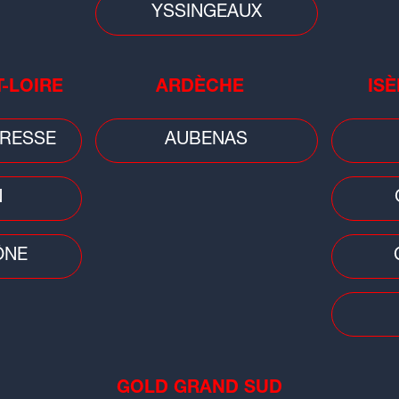
YSSINGEAUX
T-LOIRE
ARDÈCHE
ISÈ
Cons
RESSE
AUBENAS
Car
pri
bai
N
ÔNE
Faits divers
Faits
GOLD GRAND SUD