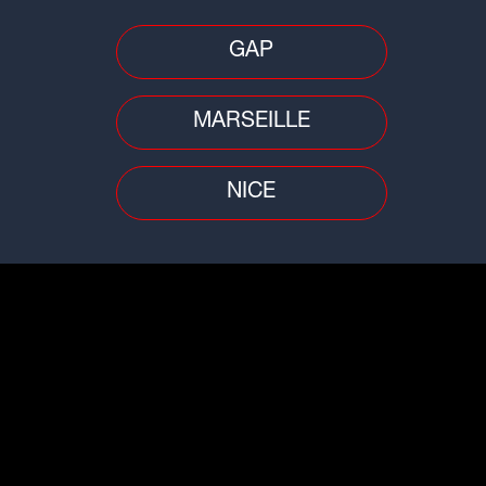
fre
Ain/Rhône : une femme de 71 ans
Ain
et
portée disparue, son corps retrouvé
tou
GAP
MARSEILLE
NICE
Faits divers
Trafi
st :
Ain : deux incendies en quelques
Wee
heures, une maison en partie
d'A
détruite
rou