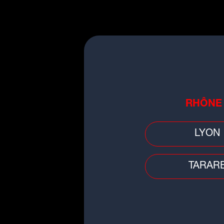
Faits divers
Auvergne-Rhône-Alpes : pensan
avoir réalisé un joli coup, les
cambrioleurs tombent...
RHÔNE
LYON
Faits divers
TARAR
Décès d'un garçon de 3 ans à Ly
la mère placée en détention
provisoire