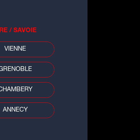
RE / SAVOIE
o
VIENNE
burants : bonne nouvelle, les
x à la pompe repartent à la
sse
GRENOBLE
CHAMBERY
ANNECY
 divers