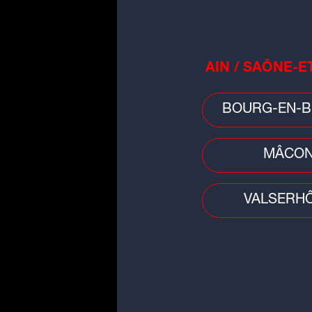
AIN / SAÔNE-E
BOURG-EN-B
MÂCO
VALSERH
Idée sortie