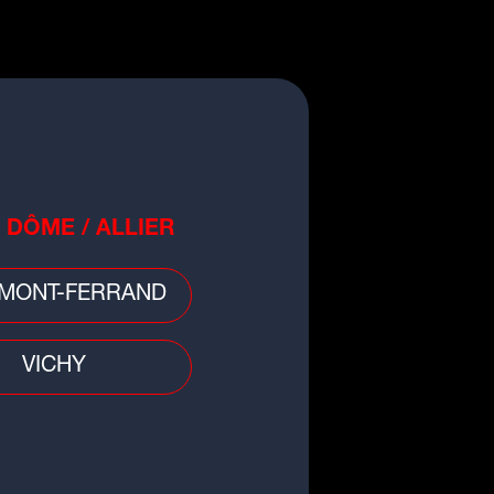
o
cule : retour de la vigilance
nge en Auvergne-Rhône-Alpes
 DÔME / ALLIER
MONT-FERRAND
VICHY