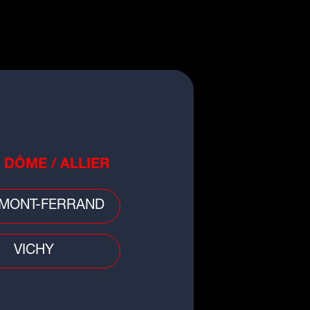
o
burants : bonne nouvelle, les
x à la pompe repartent à la
sse
 DÔME / ALLIER
MONT-FERRAND
VICHY