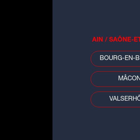
de la métropole
AIN / SAÔNE-E
BOURG-EN-B
MÂCO
VALSERH