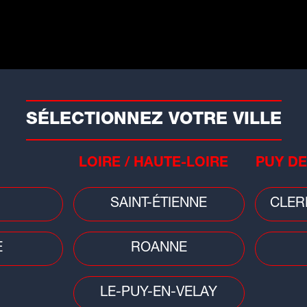
Sciences
Cons
on :
Éclipse du 12 août : une soirée
Car
spéciale à Vulcania pour vivre le
pri
SÉLECTIONNEZ VOTRE VILLE
spectacle...
bai
LOIRE / HAUTE-LOIRE
PUY DE
SAINT-ÉTIENNE
CLER
E
ROANNE
Faits divers
fre
LE-PUY-EN-VELAY
Ain/Rhône : une femme de 71 ans
et