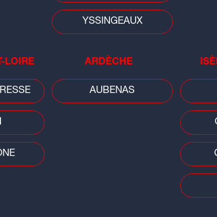
portée disparue, son corps retrouvé
YSSINGEAUX
T-LOIRE
ARDÈCHE
ISÈ
RESSE
AUBENAS
Faits
Ain
N
tou
ÔNE