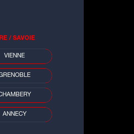
RE / SAVOIE
VIENNE
 divers
 : une nuit dans un fast food qui
GRENOBLE
rne mal
CHAMBERY
ANNECY