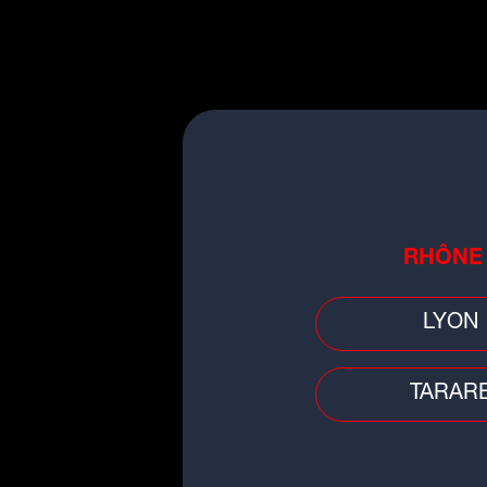
Faits divers
Décès d'un garçon de 3 ans à Ly
la mère placée en détention
provisoire
RHÔNE
LYON
TARAR
Idée sortie
Ce musée très connu fait une of
spéciale aux habitants de Lyon 