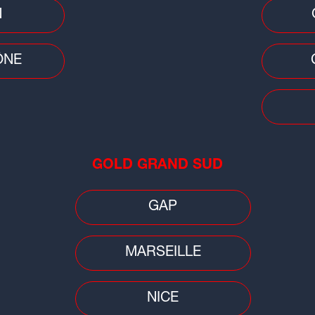
N
ÔNE
Faits
Loi
GOLD GRAND SUD
en 
ave
GAP
MARSEILLE
NICE