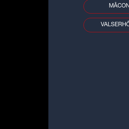
MÂCO
VALSERH