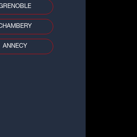
GRENOBLE
CHAMBERY
ANNECY
 divers
re : une femme âgée transportée
urgence absolue après un choc
c une...