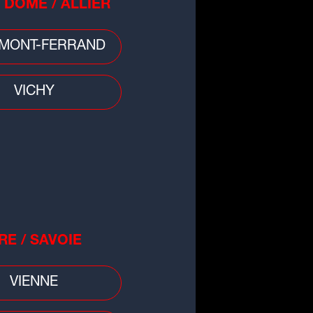
 DÔME / ALLIER
MONT-FERRAND
 divers
VICHY
re : un incendie détruit deux
tares de prairie et de sous-bois
RE / SAVOIE
VIENNE