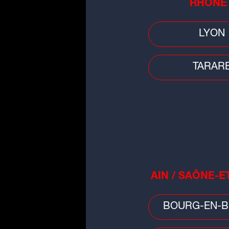
RHÔNE
LYON
Culture
La comédienne Dominique Frot,
TARAR
proviseure dans la série "Soda"
s'est...
AIN / SAÔNE-E
Faits divers
BOURG-EN-B
Rhône : porté disparu depuis tro
mois, le corps d'un homme retr
dans un...