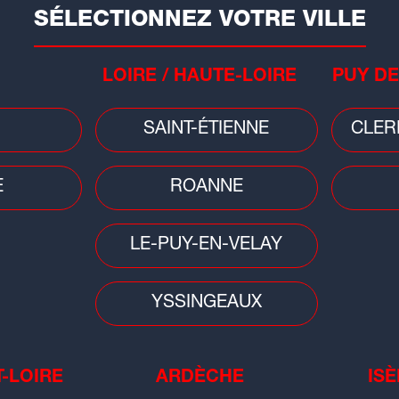
SÉLECTIONNEZ VOTRE VILLE
CHEL CONSEILS
 DE LA RADUE - 69500 BRON
LOIRE / HAUTE-LOIRE
PUY DE
.78.62.20.15
OU
06.26.86.77.21
ACTEZ RACHEL PAR MAIL :
Pr
HEL@RADIOSCOOP.COM
20
SAINT-ÉTIENNE
CLER
 WEB :
https://www.rachel-
l'
conseils.com/
E
ROANNE
LE-PUY-EN-VELAY
YSSINGEAUX
T-LOIRE
ARDÈCHE
ISÈ