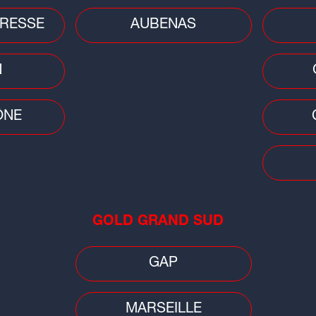
RESSE
AUBENAS
N
ÔNE
GOLD GRAND SUD
39
er à la voyance en direct en remplissant le
GAP
MARSEILLE