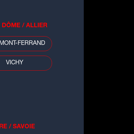
 DÔME / ALLIER
évisions astrologiques intuitives
26 de Rachel "Renaissance de
MONT-FERRAND
Amour"
VICHY
RE / SAVOIE