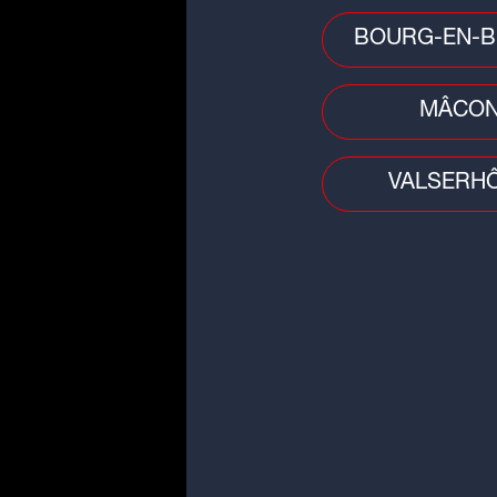
BOURG-EN-B
MÂCO
VALSERH
LA VOYANCE EN DIRECT
Inscrivez-vous pour particip
formulaire ci-dessous :
Prénom