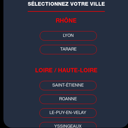
SÉLECTIONNEZ VOTRE VILLE
RHÔNE
LYON
TARARE
LOIRE / HAUTE-LOIRE
SAINT-ÉTIENNE
ROANNE
LE-PUY-EN-VELAY
YSSINGEAUX