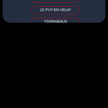
LE-PUY-EN-VELAY
YSSINGEAUX
TITRES DU MÊME ARTISTE
PUY DE DÔME / ALLIER
LOVE IS THE ONLY THING
CLERMONT-FERRAND
IN MY BONES
VICHY
HEAD DOWN
DIVE
AIN / SAÔNE-ET-LOIRE
THE FEELING
BOURG-EN-BRESSE
MÂCON