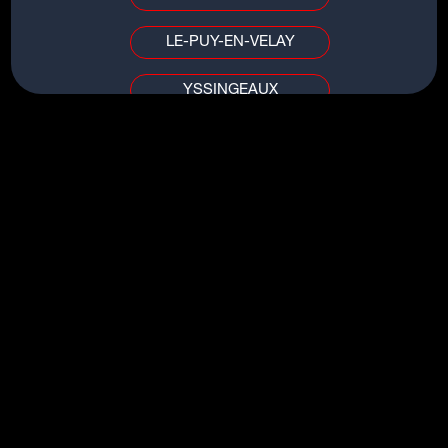
LE-PUY-EN-VELAY
YSSINGEAUX
TITRES DU MÊME ARTISTE
PUY DE DÔME / ALLIER
LISTEN TO ME
CLERMONT-FERRAND
LOVE IS THE ONLY THING
VICHY
IN MY BONES
DIVE
AIN / SAÔNE-ET-LOIRE
THE FEELING
BOURG-EN-BRESSE
MÂCON