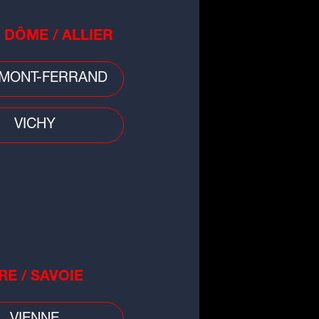
 DÔME / ALLIER
MONT-FERRAND
VICHY
RE / SAVOIE