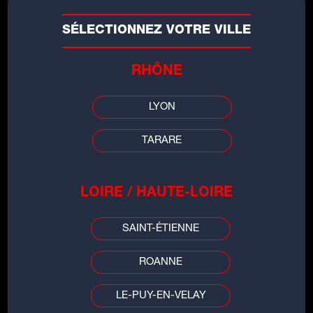
SÉLECTIONNEZ VOTRE VILLE
RHÔNE
LYON
TARARE
Télévision
LOIRE / HAUTE-LOIRE
"Ici tout commence" : une nouvelle
intrigue estivale avec un visage
SAINT-ÉTIENNE
bien...
ROANNE
LE-PUY-EN-VELAY