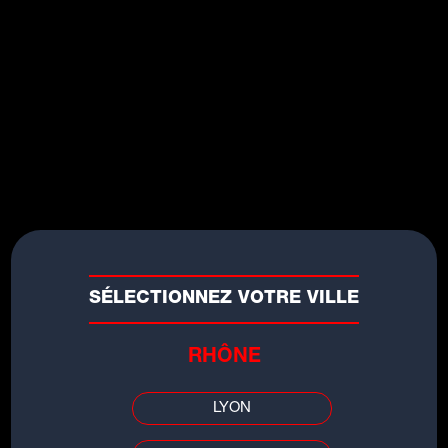
SÉLECTIONNEZ VOTRE VILLE
RHÔNE
LYON
Faits divers