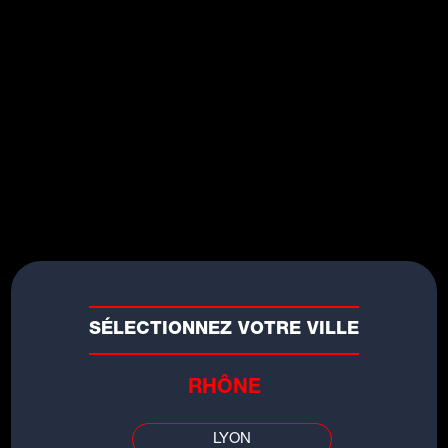
spectacle...
SÉLECTIONNEZ VOTRE VILLE
RHÔNE
LYON