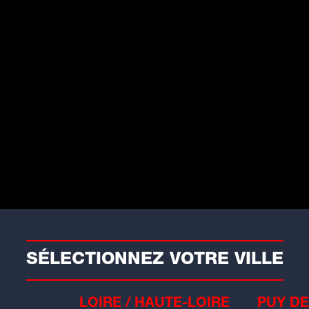
Conso
e gâteau lyonnais mythique,
réé pour Paul Bocuse, fête
es 50 ans
a Maison Bernachon, célèbre
ocolatier basé...
SÉLECTIONNEZ VOTRE VILLE
LOIRE / HAUTE-LOIRE
PUY DE