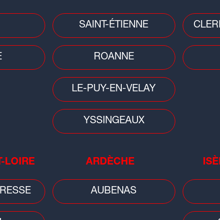
SAINT-ÉTIENNE
CLER
Faits divers
Faits
oie à
Auvergne-Rhône-Alpes : pensant
Sai
E
ROANNE
avoir réalisé un joli coup, les
fra
cambrioleurs tombent...
LE-PUY-EN-VELAY
YSSINGEAUX
T-LOIRE
ARDÈCHE
ISÈ
Faits divers
Décès d'un garçon de 3 ans à Lyon :
RESSE
AUBENAS
la mère placée en détention
s
provisoire