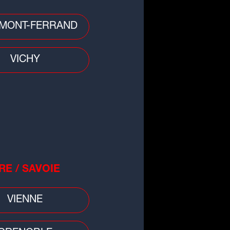
MONT-FERRAND
 divers
nt-Étienne : un bâtiment
VICHY
gilisé après un incendie
RE / SAVOIE
VIENNE