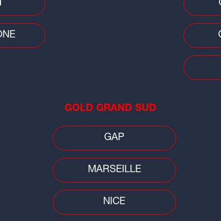
N
ÔNE
Scie
Écl
spé
GOLD GRAND SUD
spec
GAP
MARSEILLE
NICE
Idée sortie
Faits