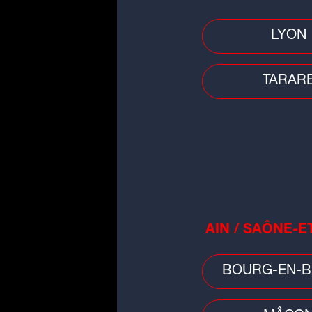
LYON
Faits divers
Ain : une fillette de 11 ans se n
TARAR
la base de loisirs de La Plaine
tonique
AIN / SAÔNE-E
Météo
Canicule : retour de la vigilance
BOURG-EN-B
orange en Auvergne-Rhône-Alpe