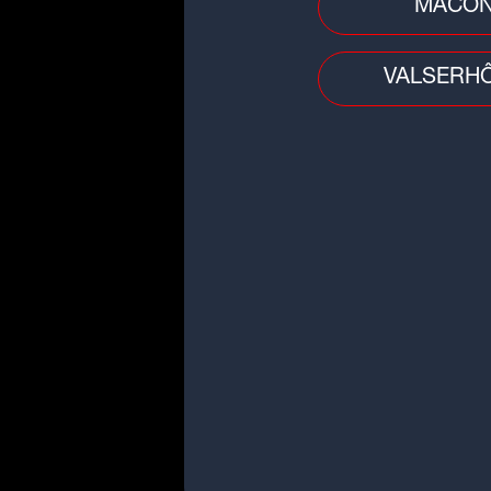
MÂCO
VALSERH
Conso