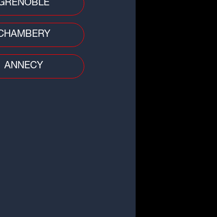
GRENOBLE
CHAMBERY
ANNECY
nces
ipse du 12 août : une soirée
ciale à Vulcania pour vivre le
tacle...
 divers