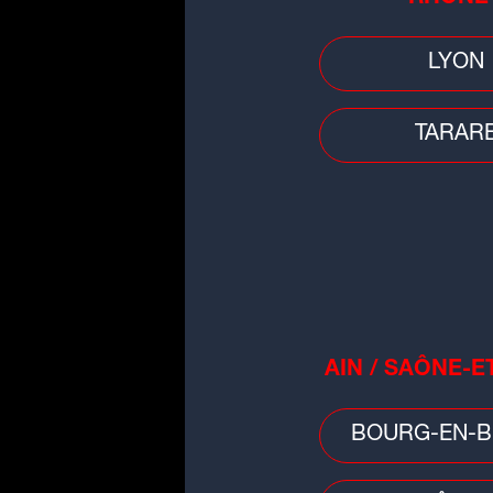
LYON
Faits divers
[VIDÉO] Nouvelle noyade au par
TARAR
Miribel Jonage, une fillette de 3
en urgence...
AIN / SAÔNE-E
Faits divers
BOURG-EN-B
Lyon : deux hommes blessés au
visage à Confluence et Perrach