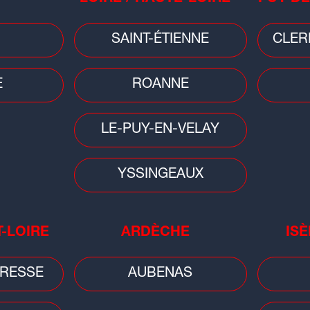
SAINT-ÉTIENNE
CLER
Faits divers
Faits
c de
Loire : une femme âgée transportée
Cle
E
ROANNE
 ans
en urgence absolue après un choc
dét
avec une...
nui
LE-PUY-EN-VELAY
YSSINGEAUX
T-LOIRE
ARDÈCHE
ISÈ
Faits divers
RESSE
AUBENAS
Lyon : un piéton gravement blessé
e
après un carambolage