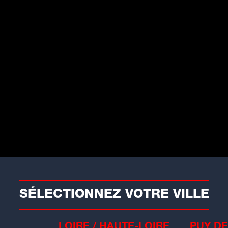
aits divers
yon : les images
mpressionnantes de
'incendie d'un appartement
manche 30 novembre, un incendie a
vagé un appartement...
SÉLECTIONNEZ VOTRE VILLE
LOIRE / HAUTE-LOIRE
PUY DE