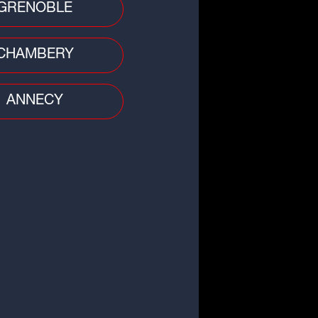
GRENOBLE
CHAMBERY
ANNECY
 divers
: une fillette de 11 ans se noie à
base de loisirs de La Plaine
ique