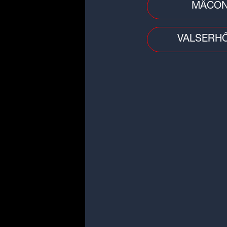
MÂCO
VALSERH