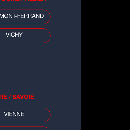
MONT-FERRAND
 divers
rmont-Ferrand : huit voitures
VICHY
ruites par un incendie en pleine
t
RE / SAVOIE
VIENNE