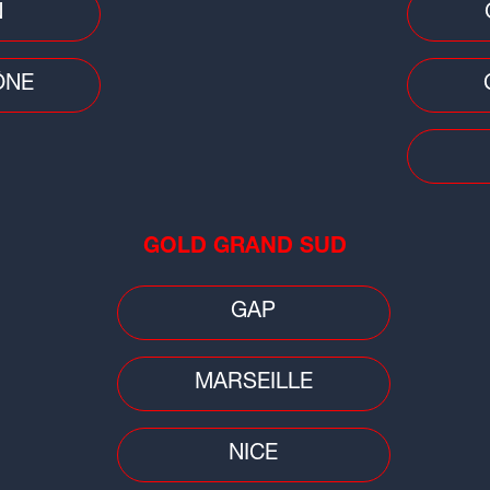
N
ÔNE
Faits
Ain 
GOLD GRAND SUD
la 
ton
GAP
MARSEILLE
NICE