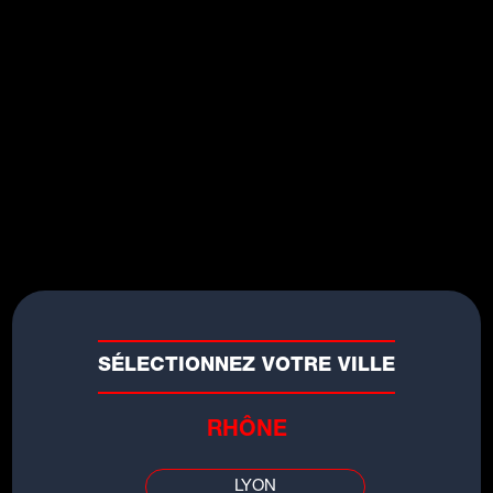
de la métropole
SÉLECTIONNEZ VOTRE VILLE
RHÔNE
LYON