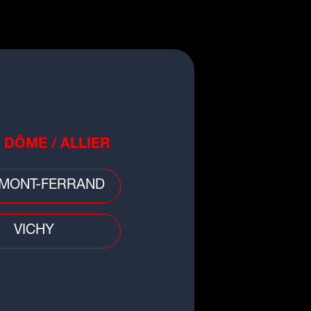
o
cule : retour de la vigilance
nge en Auvergne-Rhône-Alpes
 DÔME / ALLIER
MONT-FERRAND
VICHY