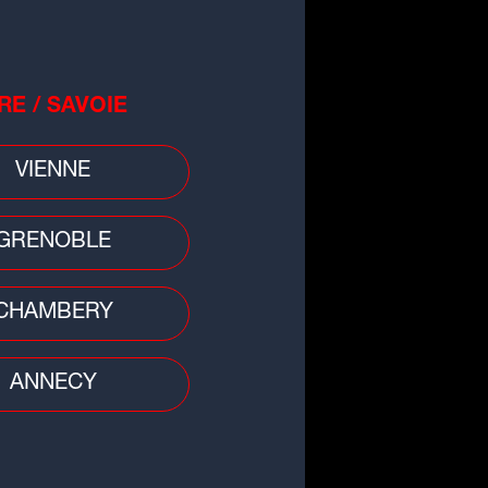
RE / SAVOIE
o
VIENNE
burants : bonne nouvelle, les
x à la pompe repartent à la
sse
GRENOBLE
CHAMBERY
ANNECY
 divers