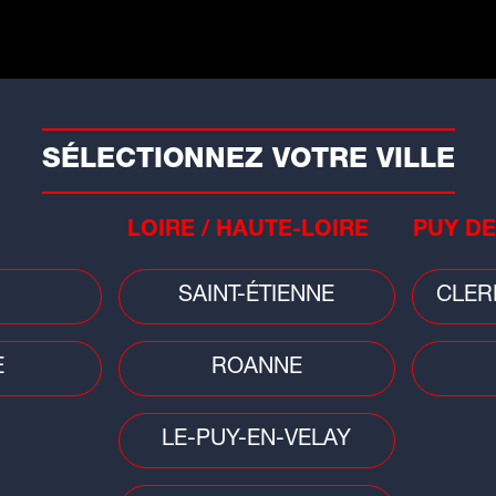
Faits divers
Mété
t
Saint-Étienne : un bâtiment
Cani
fragilisé après un incendie
ora
SÉLECTIONNEZ VOTRE VILLE
LOIRE / HAUTE-LOIRE
PUY DE
SAINT-ÉTIENNE
CLER
Sciences
E
ROANNE
on :
Éclipse du 12 août : une soirée
spéciale à Vulcania pour vivre le
LE-PUY-EN-VELAY
spectacle...