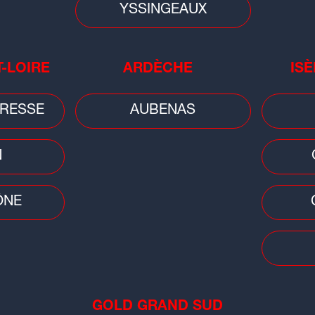
YSSINGEAUX
T-LOIRE
ARDÈCHE
ISÈ
Cons
RESSE
AUBENAS
Car
pri
bai
N
ÔNE
Faits divers
Faits
GOLD GRAND SUD