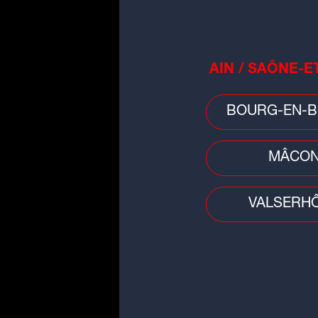
AIN / SAÔNE-E
BOURG-EN-B
MÂCO
VALSERH
Idée sortie