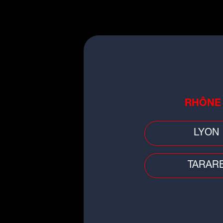
Faits divers
Auvergne-Rhône-Alpes : pensan
avoir réalisé un joli coup, les
cambrioleurs tombent...
RHÔNE
LYON
Faits divers
TARAR
Décès d'un garçon de 3 ans à Ly
la mère placée en détention
provisoire