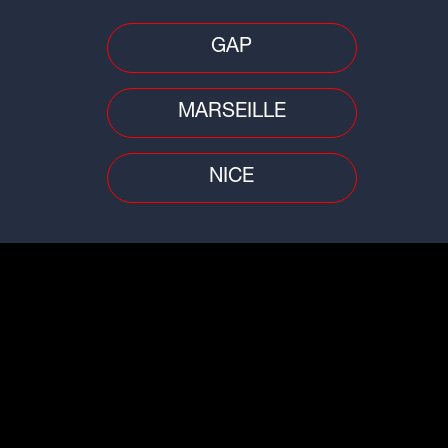
fre
Ain/Rhône : une femme de 71 ans
Ain
et
portée disparue, son corps retrouvé
tou
GAP
MARSEILLE
NICE
Faits divers
Trafi
st :
Ain : deux incendies en quelques
Wee
heures, une maison en partie
d'A
détruite
rou