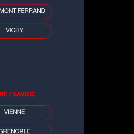
o
MONT-FERRAND
burants : bonne nouvelle, les
x à la pompe repartent à la
VICHY
sse
RE / SAVOIE
VIENNE
GRENOBLE