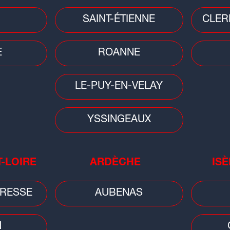
Sciences
Cons
SAINT-ÉTIENNE
CLER
on :
Éclipse du 12 août : une soirée
Car
spéciale à Vulcania pour vivre le
pri
E
ROANNE
spectacle...
bai
LE-PUY-EN-VELAY
YSSINGEAUX
T-LOIRE
ARDÈCHE
ISÈ
Faits divers
fre
Ain/Rhône : une femme de 71 ans
et
RESSE
AUBENAS
portée disparue, son corps retrouvé
N