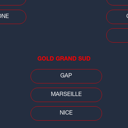
ÔNE
Faits
Ain
tou
GOLD GRAND SUD
GAP
MARSEILLE
NICE
Faits divers
Trafi