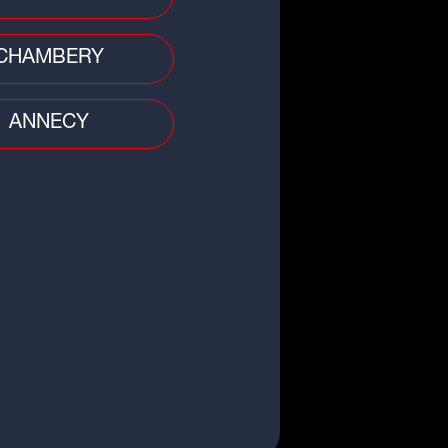
CHAMBERY
ANNECY
 divers
 : une nuit dans un fast food qui
rne mal
c