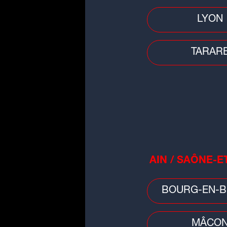
Faits divers
LYON
Décès d'un garçon de 3 ans à Ly
la mère placée en détention
TARAR
provisoire
AIN / SAÔNE-E
Idée sortie
Ce musée très connu fait une of
spéciale aux habitants de Lyon 
BOURG-EN-B
de la métropole
MÂCO