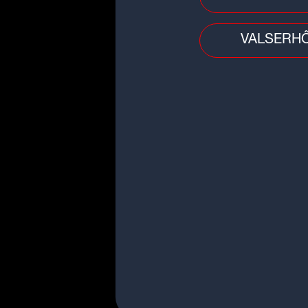
VALSERH
Planète