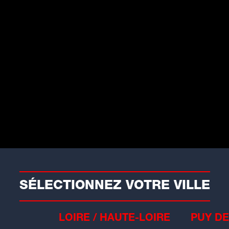
Météo
rages dans les Hautes-
lpes : des dégâts importants
 Val-des-Prés
 département des Hautes-Alpes a été
uché...
SÉLECTIONNEZ VOTRE VILLE
LOIRE / HAUTE-LOIRE
PUY DE