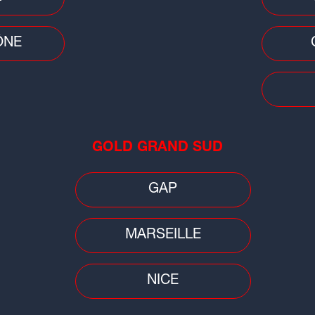
ÔNE
Faits
Auv
emp
GOLD GRAND SUD
orag
GAP
MARSEILLE
NICE
Jeux Olympiques
Cons