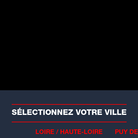
aits divers
oyade à Lyon : le corps d'un
omme retrouvé dans la Saône
ns la nuit de vendredi à samedi, un
mme de...
SÉLECTIONNEZ VOTRE VILLE
LOIRE / HAUTE-LOIRE
PUY DE