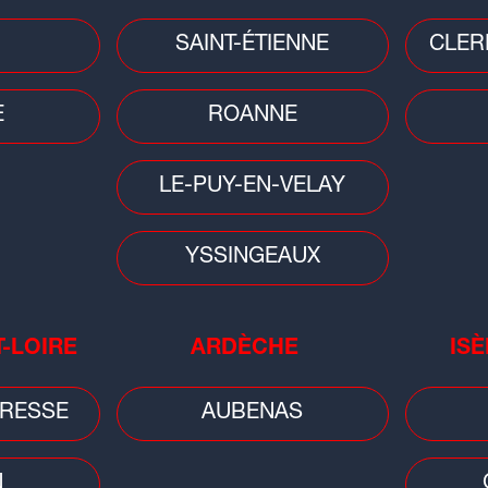
SAINT-ÉTIENNE
CLER
Faits divers
Faits
Ain/Rhône : disparition inquiétante
Lyon
rt
d'une femme de 71 ans, un appel à
ret
E
ROANNE
témoins...
à v
LE-PUY-EN-VELAY
YSSINGEAUX
T-LOIRE
ARDÈCHE
ISÈ
Faits divers
Saint-Étienne : un enfant fait une
chute mortelle du 8e étage d'un
RESSE
AUBENAS
s
immeuble
N