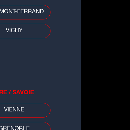
MONT-FERRAND
 divers
 : une fillette de 3 ans
rouvée morte, sa mère en garde
VICHY
ue
RE / SAVOIE
VIENNE
GRENOBLE