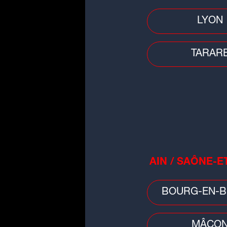
LYON
Faits divers
Un feu d'appartement fait un mo
TARAR
et deux blessées à Miribel
AIN / SAÔNE-E
Faits divers
Près de Clermont-Ferrand : une
BOURG-EN-B
grenade découverte dans un boi
MÂCO