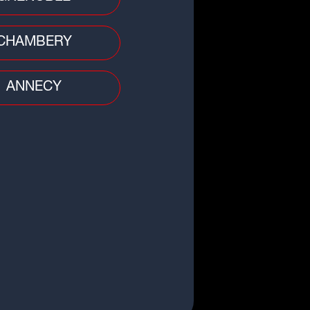
CHAMBERY
ANNECY
 divers
ergne-Rhône-Alpes : une femme
ortée par les eaux après un
e, son corps...
o