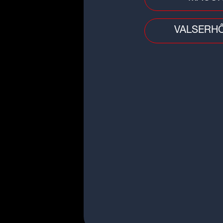
VALSERH
Police - Justice