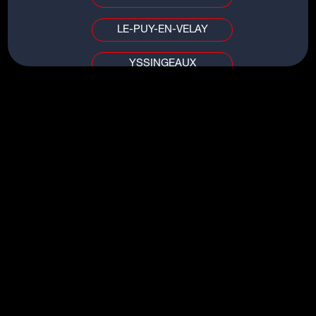
LE-PUY-EN-VELAY
YSSINGEAUX
TITRES DU MÊME ARTISTE
PUY DE DÔME / ALLIER
FOUR TO THE FLOOR
CLERMONT-FERRAND
CYNICAL
VICHY
HUMAN
MILES AWAY
AIN / SAÔNE-ET-LOIRE
OVER YOU
BOURG-EN-BRESSE
MÂCON