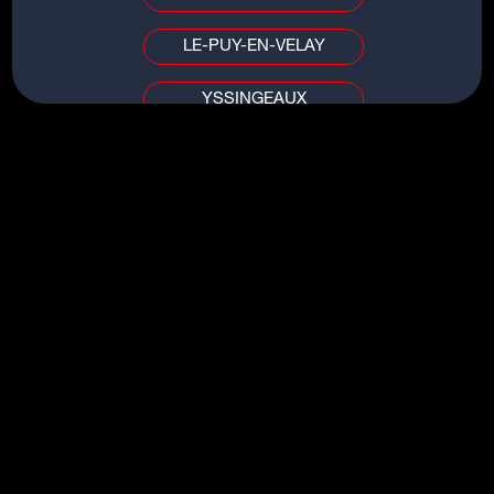
LE-PUY-EN-VELAY
YSSINGEAUX
TITRES DU MÊME ARTISTE
PUY DE DÔME / ALLIER
HEY SON
CLERMONT-FERRAND
TIME AFTER TIME
VICHY
FOLLOW THE WAVES
HEART LIKE MINE
AIN / SAÔNE-ET-LOIRE
MI AMOR
BOURG-EN-BRESSE
MÂCON