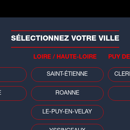
P
INFOS
RADIO
RUBRI
SÉLECTIONNEZ VOTRE VILLE
LOIRE / HAUTE-LOIRE
PUY DE
SAINT-ÉTIENNE
CLER
E
ROANNE
Les titres
LE-PUY-EN-VELAY
The sound of silence