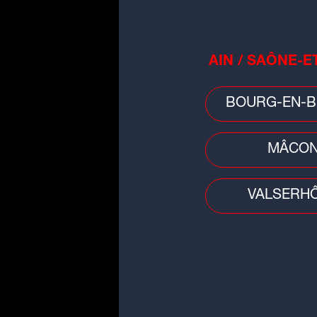
AIN / SAÔNE-E
BOURG-EN-B
MÂCO
VALSERH
LES INFOS DE
GRENOBLE
00:00
00