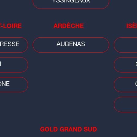
YSSINGEAUX
DISTURBE
T-LOIRE
ARDÈCHE
ISÈ
RESSE
AUBENAS
N
ÔNE
GOLD GRAND SUD
:00