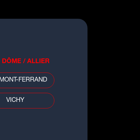
QUES
HOROSCOOP
PODCASTS
ACCUEIL
INFOS
RADIO
RUBRIQUES
 DÔME / ALLIER
HOROSCOOP
MONT-FERRAND
PODCASTS
VICHY
 (Cyril Remix)