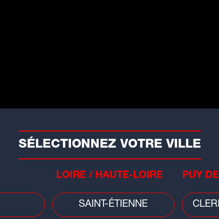
Marc-Antoine Ginon, ne cache pas sa
é le joueur argentin, précisant que Gallo
ur renforcer la première ligne.
 sa nouvelle recrue, qui sera effective à
026, le LOU Rugby a rendez-vous sur la
e 21 mars, pour la 19e journée du Top
Rugby
SÉLECTIONNEZ VOTRE VILLE
OU - Toulon (13-13) : les
ouge et Noir laissent filer la
ictoire en fin de match
LOIRE / HAUTE-LOIRE
PUY DE
 LOU Rugby a arraché la match nul
SAINT-ÉTIENNE
CLER
ce à Toulon...