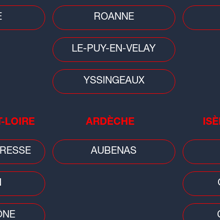
E
ROANNE
LE-PUY-EN-VELAY
YSSINGEAUX
T-LOIRE
ARDÈCHE
ISÈ
Football
Footb
as
Sochaux - ASSE (0-3) : les Verts,
OL 
RESSE
AUBENAS
déjà leaders, démarrent sur les
mat
chapeaux de...
pré
N
ÔNE