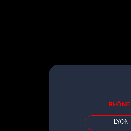
Le président du LOU, 
satisfaction d'avoir attir
était le choix numéro 1 po
En attendant l'arrivée de
partir du 1er juillet 2
pelouse de Perpignan, l
14.
►
L
R
v
RHÔNE
Le
LYON
fa