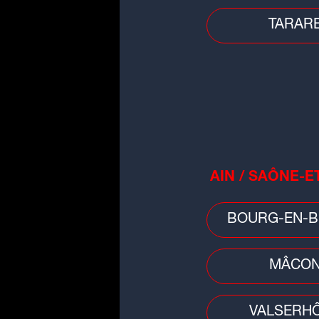
TARAR
AIN / SAÔNE-E
Football
Clermont Foot - Reims (0-0) : p
BOURG-EN-B
de victoire clermontoise pour la
reprise de la...
MÂCO
VALSERH