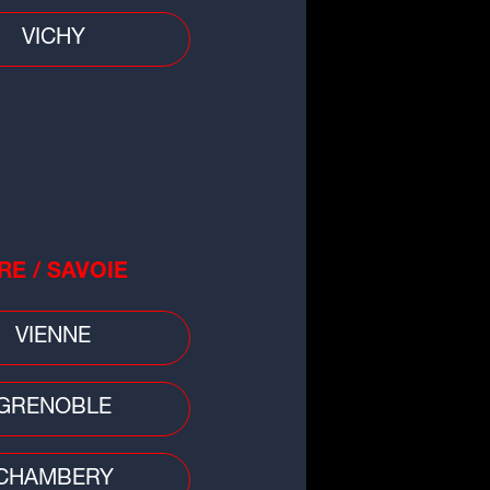
VICHY
RE / SAVOIE
all
Lyonnes - Real Sociedad (1-1) :
VIENNE
ch nul pour commencer la
paration estivale
GRENOBLE
CHAMBERY