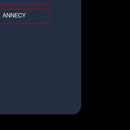
ANNECY
all
ue 3 : le FBBP 01 remporte le
by face à Villefranche (3-2)
t
OTOS] Romain Bardet termine à
ôpital après une sortie en