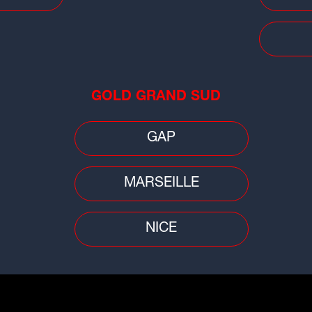
Football
Footb
GOLD GRAND SUD
Ligue 3 : le FC Villefranche
Lig
Beaujolais s'incline dans le derby
der
face au FBBP 01 (3-2)
GAP
MARSEILLE
NICE
Football
Spor
[PH
OL : Orel Mangala prêté, direction
l'h
l'Espagne pour le milieu de terrain