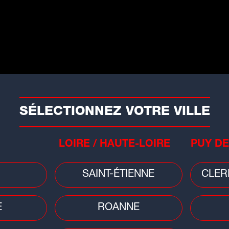
 SaintéLyon fêtera sa 72e édition.
Sport
our Auvergne-Rhône-Alpes :
e maillot jaune toujours
rançais après la 3e étape
SÉLECTIONNEZ VOTRE VILLE
 3e étape du Tour Auvergne-Rhône-
pes partait...
LOIRE / HAUTE-LOIRE
PUY DE
SAINT-ÉTIENNE
CLER
E
ROANNE