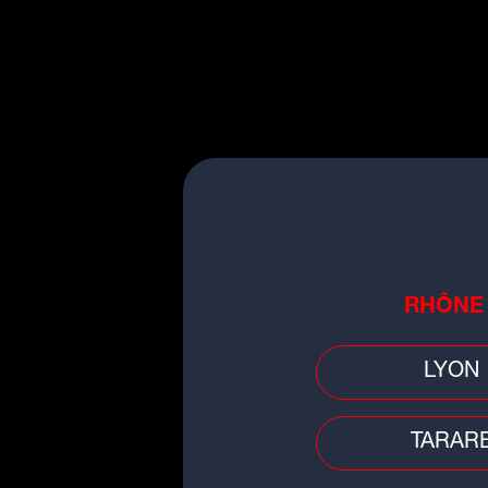
En novembre prochain, la
►
T
l
F
La
Al
RHÔNE
LYON
TARAR