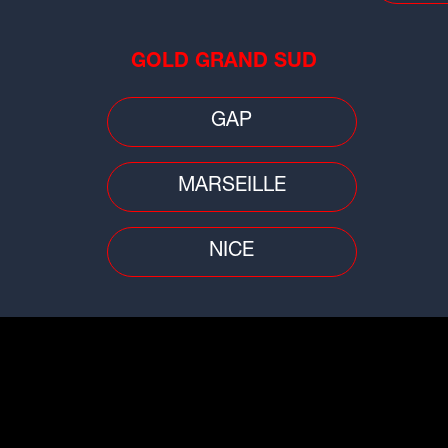
Beaujolais lance sa saison par un
ère
derby
GOLD GRAND SUD
GAP
MARSEILLE
Football
Footb
NICE
Mer
Mercato : un jeune joueur de 20 ans
un 
te
signe au Clermont Foot
pro