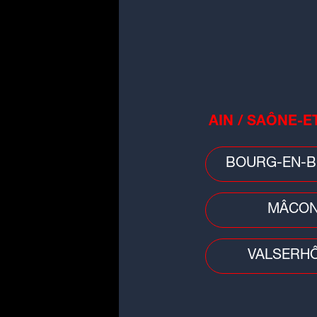
Basket
EuroCoupe : la JL Bourg à la
conquête d'un nouveau titre
AIN / SAÔNE-E
européen
BOURG-EN-B
MÂCO
VALSERH