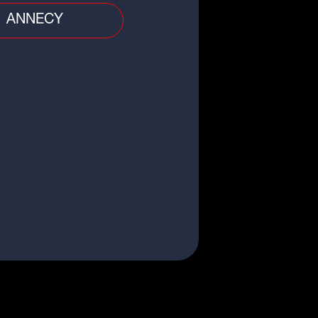
ANNECY
dial 2026 : une bijouterie
nnaise derrière les bagues des
mpions du monde
le
rassic Park" : Sam Neill, soit Dr
n Grant, est décédé à 78 ans