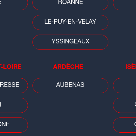
E
ROANNE
LE-PUY-EN-VELAY
YSSINGEAUX
People
Musi
T-LOIRE
ARDÈCHE
ISÈ
Tennis : la Lyonnaise Caroline
Huit
Garcia est devenue maman d'un
d'A
RESSE
AUBENAS
petit Pablo
N
ÔNE