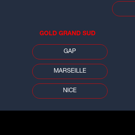
Insolite
Buzz
Mon
Il gravit l'Alpe d'Huez avec un
lyo
GOLD GRAND SUD
Vélo'v : le défi fou d'un Isérois
cha
GAP
MARSEILLE
NICE
Cinéma
Peop
elle
Lyon : Yvan Attal recrute pour son
"Ju
prochain film
Ala