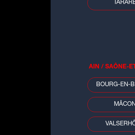
TARAR
People
AIN / SAÔNE-E
Vanessa Paradis annonce sa
rupture avec Samuel Benchetrit
BOURG-EN-B
MÂCO
VALSERH