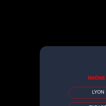
Ses
57e
et
58e
buts e
seul meilleur buteur de l'
Les français retrouveron
deuxième match face à
26 juin
.
►F
F
B
m
RHÔNE
L'
le
LYON