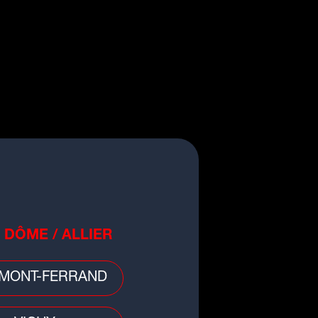
QUESTION BUZZ
egardez-vous la nouvelle saison de
Mercredi sur Netflix ?
oui
non
 DÔME / ALLIER
MONT-FERRAND