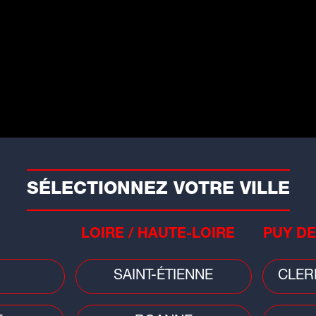
n
Équipe de France
, qui font de lui le
histoire des Bleus.
R
t le terrain
lundi prochain
pour leur
l'Irak
, avant d'affronter la
Norvège
le
ootball
rance - Sénégal (3-1) : les
SÉLECTIONNEZ VOTRE VILLE
leus débutent la Coupe du
onde par une victoire !
LOIRE / HAUTE-LOIRE
PUY DE
équipe de France s'est imposée contre
 Sénégal...
SAINT-ÉTIENNE
CLER