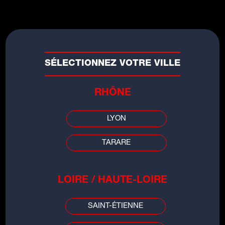
SÉLECTIONNEZ VOTRE VILLE
RHÔNE
LYON
TARARE
LOIRE / HAUTE-LOIRE
SAINT-ÉTIENNE
Insolite