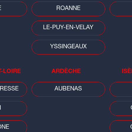
E
ROANNE
LE-PUY-EN-VELAY
YSSINGEAUX
Sciences
on :
Éclipse du 12 août : une soirée
spéciale à Vulcania pour vivre le
spectacle...
T-LOIRE
ARDÈCHE
ISÈ
RESSE
AUBENAS
N
ÔNE
Cons