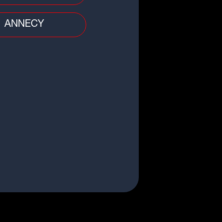
burants : bonne nouvelle, les
x à la pompe repartent à la
ANNECY
sse
 divers
 : une nuit dans un fast food qui
rne mal