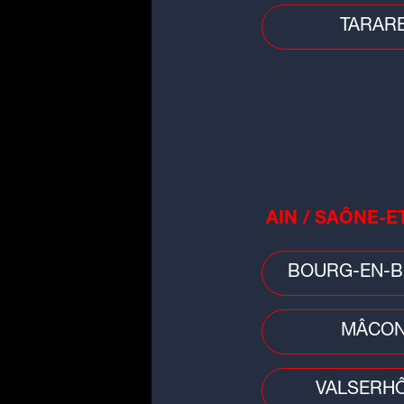
TARAR
Faits divers
Décès d'un garçon de 3 ans à Ly
la mère placée en détention
provisoire
AIN / SAÔNE-E
BOURG-EN-B
MÂCO
VALSERH