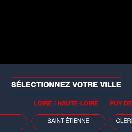
ors que des orages ont frappé mercredi
r,...
SÉLECTIONNEZ VOTRE VILLE
Faits divers
Mété
LOIRE / HAUTE-LOIRE
PUY DE
t
Saint-Étienne : un bâtiment
Cani
fragilisé après un incendie
ora
SAINT-ÉTIENNE
CLER