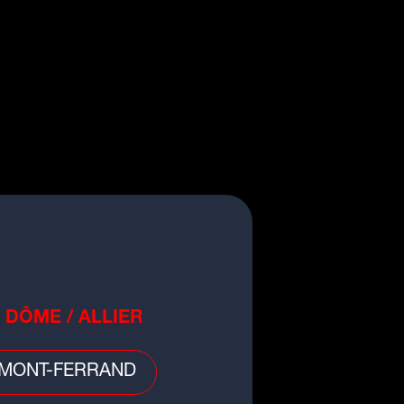
o
 DÔME / ALLIER
cule : retour de la vigilance
nge en Auvergne-Rhône-Alpes
MONT-FERRAND