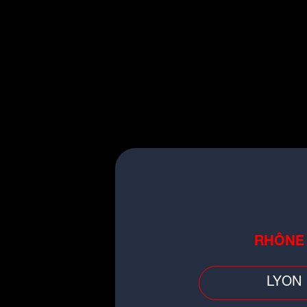
Al
soi
Faits divers
RHÔNE
Auvergne-Rhône-Alpes : pensan
avoir réalisé un joli coup, les
cambrioleurs tombent...
LYON