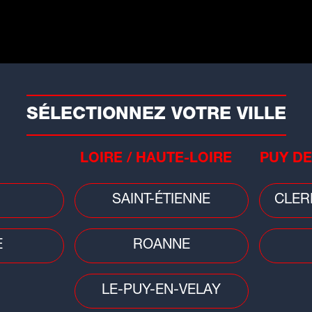
Faits divers
Faits
Saint-Étienne : un enfant fait une
Auv
chute mortelle du 8e étage d'un
emp
s
immeuble
orag
SÉLECTIONNEZ VOTRE VILLE
LOIRE / HAUTE-LOIRE
PUY DE
SAINT-ÉTIENNE
CLER
E
ROANNE
Jeux Olympiques
gade
"C'est une formidable opportunité"
LE-PUY-EN-VELAY
e
: à Oullins, le village olympique...