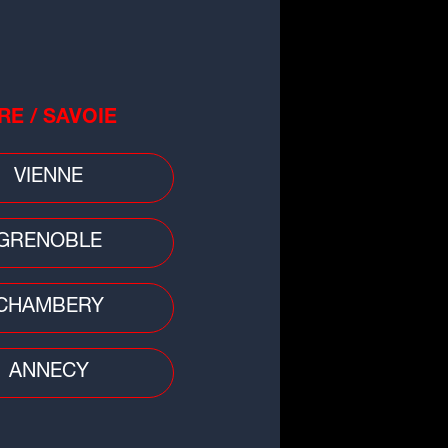
RE / SAVOIE
VIENNE
o
nt-Étienne : McDonald's à la
ce du Glasgow, mais qu'en
GRENOBLE
sent les habitants...
CHAMBERY
ANNECY