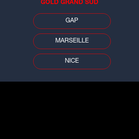
GOLD GRAND SUD
Sciences
Faits
tion
Éclipse du 12 août : "C'est toujours
De 
GAP
émouvant de voir la Lune croiser
dan
la...
Rhô
MARSEILLE
NICE
Faits divers
Tran
Ain 
Deux pompiers blessés dans un
pen
and
accident lors d'un incendie
mor