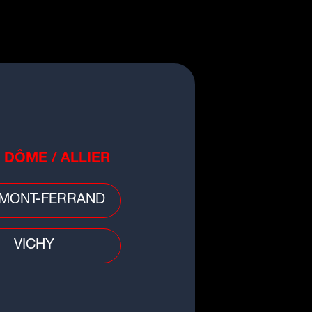
 divers
ergne-Rhône-Alpes : une femme
ortée par les eaux après un
e, son corps...
 DÔME / ALLIER
MONT-FERRAND
VICHY