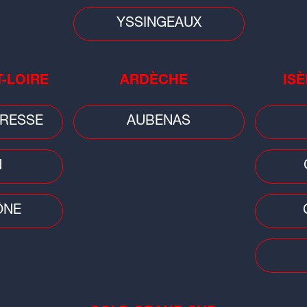
YSSINGEAUX
T-LOIRE
ARDÈCHE
ISÈ
RESSE
AUBENAS
Cons
Sai
pla
N
pen
ÔNE