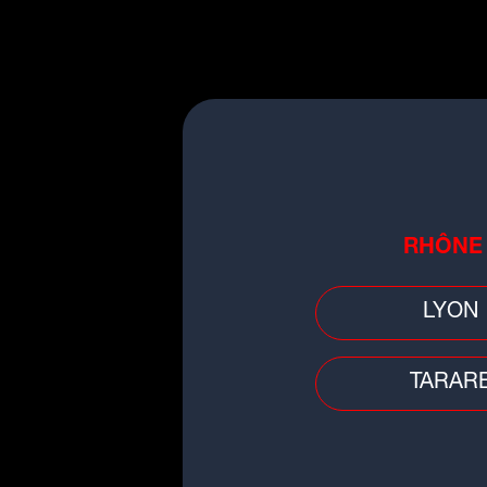
Faits divers
Près de Clermont-Ferrand : une
grenade découverte dans un boi
RHÔNE
LYON
TARAR
Police - Justice
Près de Lyon : une nouvelle bri
de gendarmerie ouvre dans cett
commune