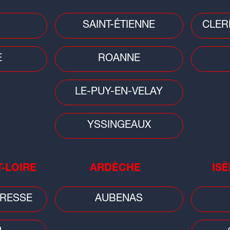
SAINT-ÉTIENNE
CLER
Faits divers
Mété
t
Saint-Étienne : un bâtiment
Cani
E
ROANNE
fragilisé après un incendie
ora
LE-PUY-EN-VELAY
YSSINGEAUX
T-LOIRE
ARDÈCHE
ISÈ
Sciences
on :
Éclipse du 12 août : une soirée
RESSE
AUBENAS
spéciale à Vulcania pour vivre le
spectacle...