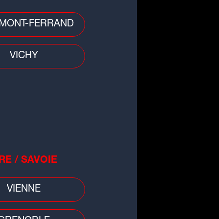
MONT-FERRAND
o
cule : retour de la vigilance
VICHY
nge en Auvergne-Rhône-Alpes
RE / SAVOIE
VIENNE