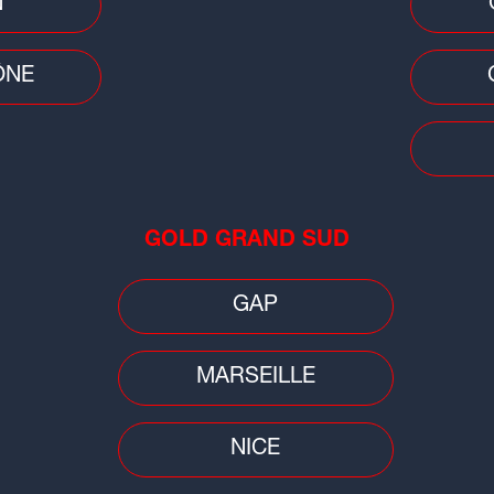
N
ÔNE
Cons
Car
pri
GOLD GRAND SUD
bai
GAP
MARSEILLE
NICE
Faits divers
Faits