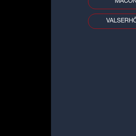
MÂCO
VALSERH
Idée sortie