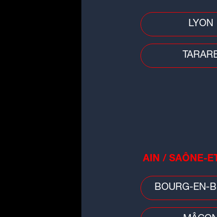
LYON
Faits divers
Auvergne-Rhône-Alpes : pensan
avoir réalisé un joli coup, les
TARAR
cambrioleurs tombent...
AIN / SAÔNE-E
Faits divers
Décès d'un garçon de 3 ans à Ly
BOURG-EN-B
la mère placée en détention
provisoire