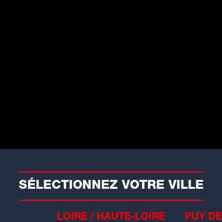
aits divers
illeurbanne : un jeune
rièvement blessé après avoir
ercuté un policier à
rottinette
 vendredi 5 décembre au soir, un
dividu de...
SÉLECTIONNEZ VOTRE VILLE
LOIRE / HAUTE-LOIRE
PUY DE