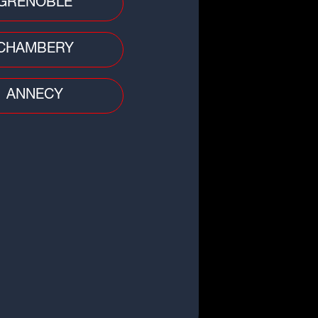
GRENOBLE
CHAMBERY
ANNECY
o
burants : bonne nouvelle, les
x à la pompe repartent à la
sse
 divers