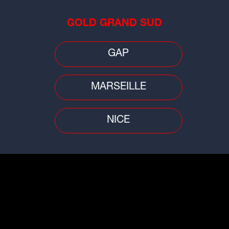
GOLD GRAND SUD
Conso
Faits
GAP
Jusqu'à 1.500 euros d'amende pour
e un
Un 
les animaleries qui vendent des
ssé
et 
chiens et des...
MARSEILLE
NICE
Faits divers
Faits
nte
Lyon : un enfant de 3 ans retrouvé
Prè
l à
mort, sa mère en garde à vue
gre