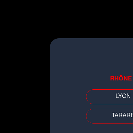
Faits divers
Ain : une nuit dans un fast food 
tourne mal
RHÔNE
LYON
TARAR
Trafic