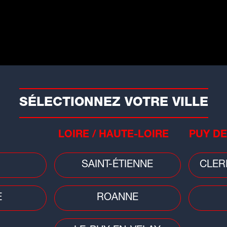
Planète
Faits
Cyanobactéries au lac de Villerest :
Ain
SÉLECTIONNEZ VOTRE VILLE
qui
baignade et activités nautiques
heu
interdites...
dét
LOIRE / HAUTE-LOIRE
PUY DE
SAINT-ÉTIENNE
CLER
E
ROANNE
Faits divers