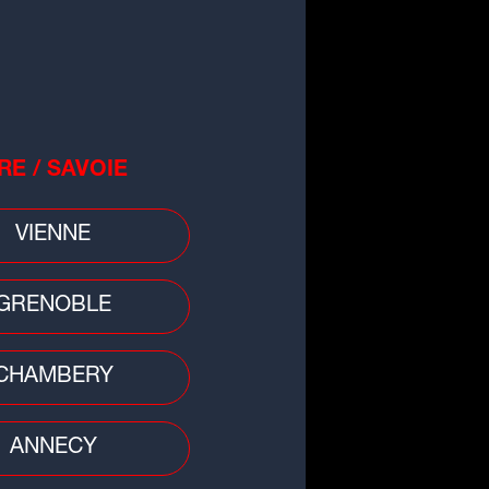
RE / SAVOIE
VIENNE
 divers
GRENOBLE
 : collision entre une moto et un
cteur, le pilote gravement blessé
CHAMBERY
ANNECY