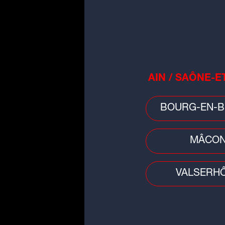
Week-end chargé sur les routes
d'Auvergne-Rhône-Alpes, drape
rouge samedi
AIN / SAÔNE-E
BOURG-EN-B
MÂCO
VALSERH