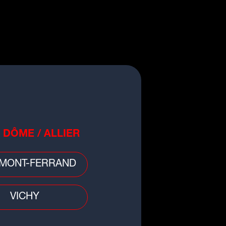
 divers
 : deux incendies en quelques
res, une maison en partie
ruite
 DÔME / ALLIER
MONT-FERRAND
VICHY