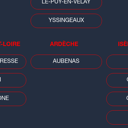
LE-PUY-EN-VELAY
Loire/Rhône : un feu se déclare
au
dans un logement, la locataire
grièvement brûlée
YSSINGEAUX
T-LOIRE
ARDÈCHE
ISÈ
RESSE
AUBENAS
Faits
N
Ain
tra
ÔNE