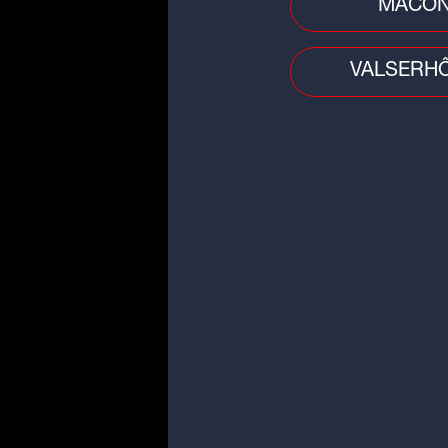
MÂCO
VALSERH
Sciences