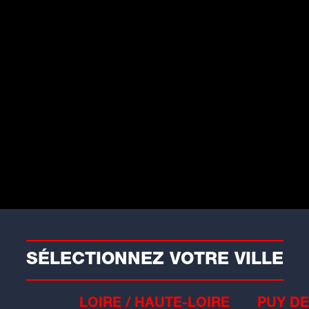
Conso
our les 70 ans de sa brioche
étiche, Pralus fait gagner 70
ralulines !
ur les 70 ans de la Praluline, la Maison
alus...
SÉLECTIONNEZ VOTRE VILLE
LOIRE / HAUTE-LOIRE
PUY DE