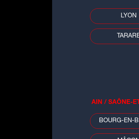
LYON
Faits divers
Lyon : un piéton gravement bles
TARAR
après un carambolage
AIN / SAÔNE-E
Faits divers
Saint-Étienne : un bâtiment
BOURG-EN-B
fragilisé après un incendie