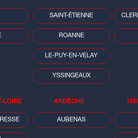
SAINT-ÉTIENNE
CLER
Faits divers
Faits
Ain : une fillette de 11 ans se noie à
Auv
sé
E
ROANNE
la base de loisirs de La Plaine
avoi
tonique
cam
LE-PUY-EN-VELAY
YSSINGEAUX
T-LOIRE
ARDÈCHE
ISÈ
Météo
Canicule : retour de la vigilance
RESSE
AUBENAS
orange en Auvergne-Rhône-Alpes