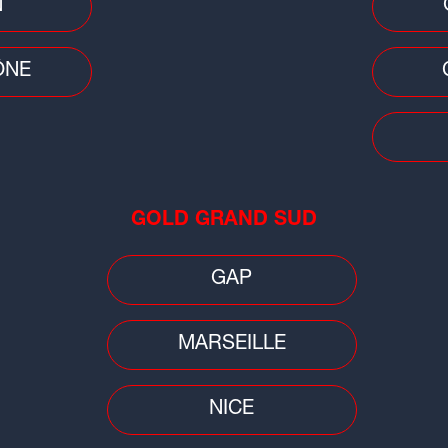
N
ÔNE
Faits
Déc
la 
GOLD GRAND SUD
pro
GAP
MARSEILLE
NICE
Conso
Idée 