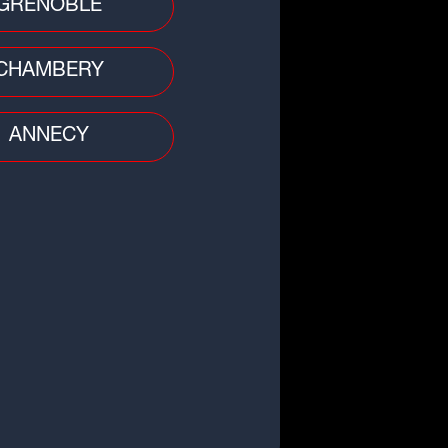
GRENOBLE
CHAMBERY
ANNECY
 divers
ès d'un garçon de 3 ans à Lyon :
mère placée en détention
visoire
sortie