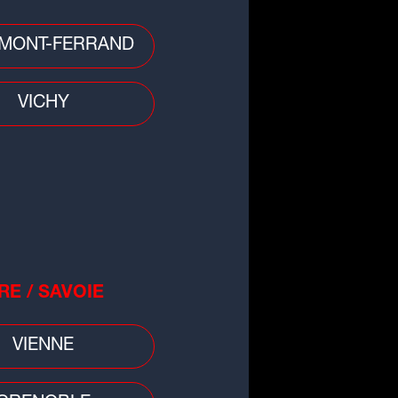
MONT-FERRAND
 divers
ergne-Rhône-Alpes : pensant
VICHY
r réalisé un joli coup, les
brioleurs tombent...
RE / SAVOIE
VIENNE