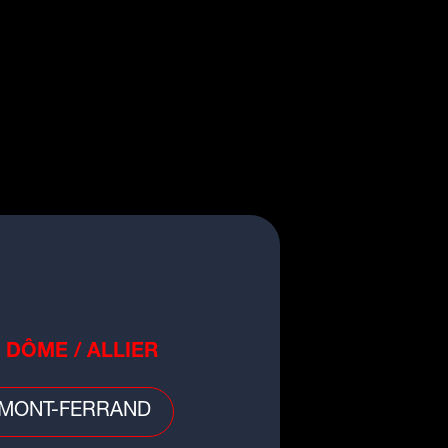
ète
 DÔME / ALLIER
nobactéries au lac de Villerest :
gnade et activités nautiques
rdites...
MONT-FERRAND