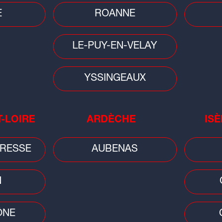
E
ROANNE
LE-PUY-EN-VELAY
YSSINGEAUX
Trafic
s
Week-end chargé sur les routes
d'Auvergne-Rhône-Alpes, drapeau
rouge samedi
T-LOIRE
ARDÈCHE
ISÈ
RESSE
AUBENAS
N
ÔNE
Faits