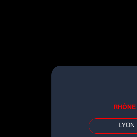
U
su
Faits divers
RHÔNE
Ain/Rhône : une femme de 71 a
portée disparue, son corps retr
LYON