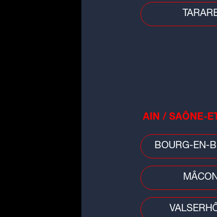
TARAR
Faits divers
Ain : deux incendies en quelque
heures, une maison en partie
détruite
AIN / SAÔNE-E
BOURG-EN-B
MÂCO
VALSERH