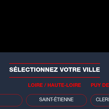
n homme a tenté de braquer une
pérette à Saint-Étienne...
SÉLECTIONNEZ VOTRE VILLE
Faits divers
Plan
LOIRE / HAUTE-LOIRE
PUY DE
Cya
ns
Ain : une nuit dans un fast food qui
bai
ouvé
tourne mal
inte
SAINT-ÉTIENNE
CLER