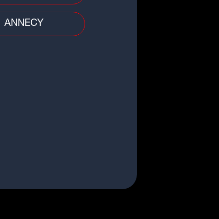
re/Rhône : un feu se déclare
s un logement, la locataire
ANNECY
èvement brûlée
o
qu'à 1.500 euros d'amende pour
 animaleries qui vendent des
ns et des...