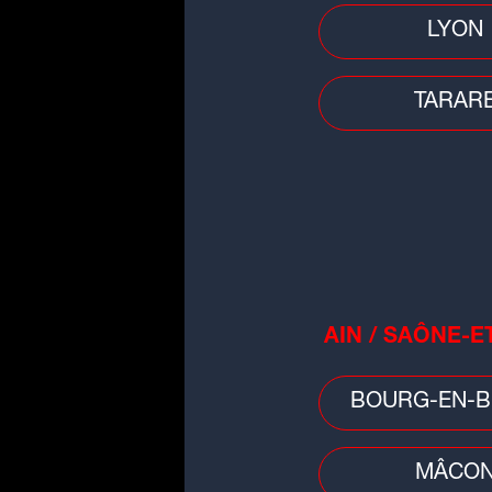
Faits divers
LYON
Un feu d'appartement fait un mo
et deux blessées à Miribel
TARAR
Faits divers
AIN / SAÔNE-E
Près de Clermont-Ferrand : une
grenade découverte dans un boi
BOURG-EN-B
MÂCO