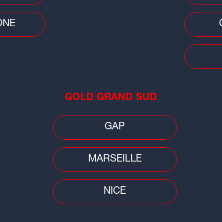
ÔNE
Faits
Auv
emp
orag
GOLD GRAND SUD
GAP
MARSEILLE
NICE
Jeux Olympiques
Cons
gade
Sai
"C'est une formidable opportunité"