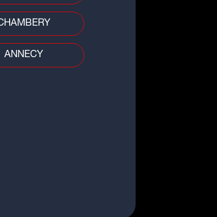
CHAMBERY
ANNECY
 divers
ergne-Rhône-Alpes : une femme
ortée par les eaux après un
e, son corps...
o
nt-Étienne : McDonald's à la