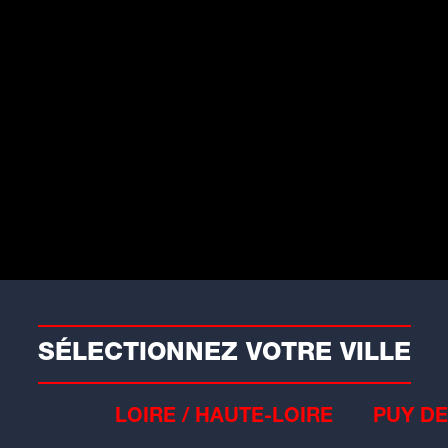
our quatre nuits dès ce lundi
oir
is aux automobilistes nocturnes qui
rculeront...
SÉLECTIONNEZ VOTRE VILLE
LOIRE / HAUTE-LOIRE
PUY DE