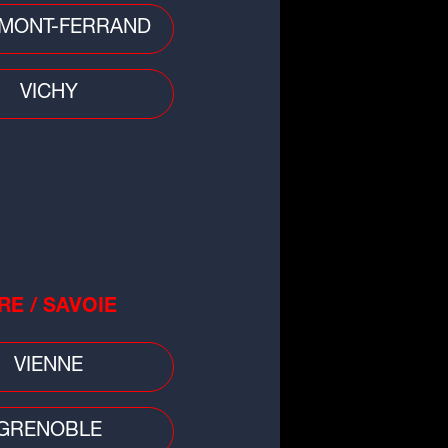
 divers
MONT-FERRAND
 : une fillette de 3 ans
rouvée morte, sa mère en garde
ue
VICHY
RE / SAVOIE
VIENNE
GRENOBLE