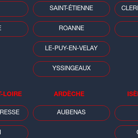
Faits divers
Faits
SAINT-ÉTIENNE
CLER
Ain/Rhône : disparition inquiétante
Lyon
rt
d'une femme de 71 ans, un appel à
ret
témoins...
à v
E
ROANNE
LE-PUY-EN-VELAY
YSSINGEAUX
Faits divers
T-LOIRE
ARDÈCHE
ISÈ
Saint-Étienne : un enfant fait une
chute mortelle du 8e étage d'un
s
RESSE
AUBENAS
immeuble
N