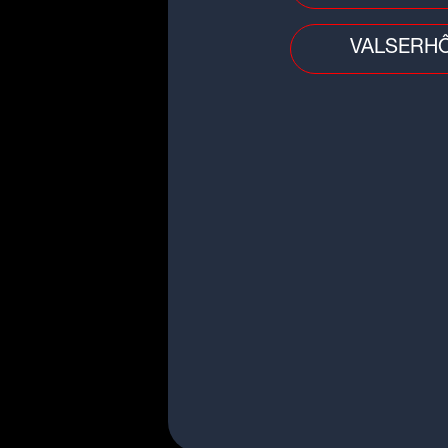
VALSERH
Police - Justice
Près de Lyon : une nouvelle bri