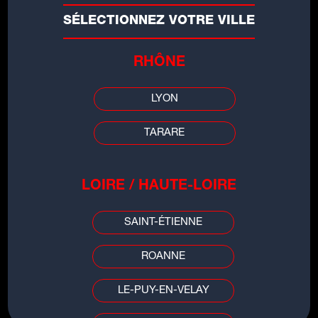
SÉLECTIONNEZ VOTRE VILLE
RHÔNE
LYON
TARARE
LOIRE / HAUTE-LOIRE
SAINT-ÉTIENNE
Trafic
ROANNE
Loire : plusieurs chantiers vont
perturber la RN88, l'A72 et l'A89
cette semaine,...
LE-PUY-EN-VELAY