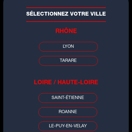
SÉLECTIONNEZ VOTRE VILLE
RHÔNE
LYON
Faits divers
TARARE
Lyon : un enfant de 3 ans retrouvé
morte, sa mère en garde à vue
LOIRE / HAUTE-LOIRE
SAINT-ÉTIENNE
ROANNE
LE-PUY-EN-VELAY