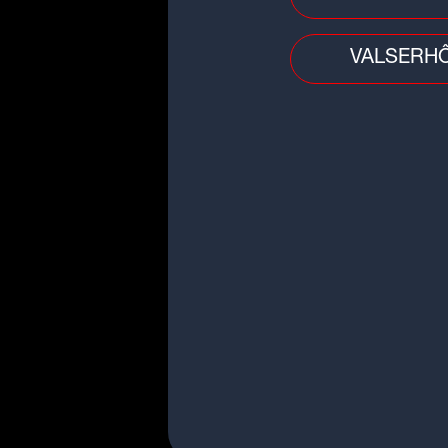
VALSERH
Faits divers