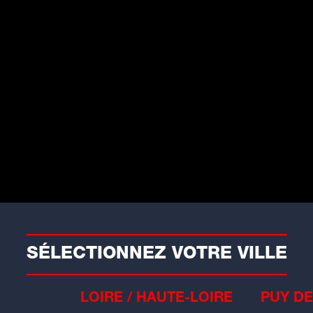
aits divers
in : une personne relogée
près un feu de cuisine
s pompiers aindinois ont été appelés
ur un...
SÉLECTIONNEZ VOTRE VILLE
LOIRE / HAUTE-LOIRE
PUY DE