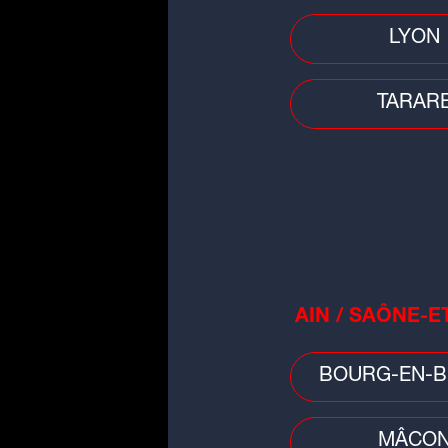
Faits divers
LYON
Loire/Rhône : un feu se déclare
dans un logement, la locataire
TARAR
grièvement brûlée
AIN / SAÔNE-E
Conso
Jusqu'à 1.500 euros d'amende 
les animaleries qui vendent des
BOURG-EN-B
chiens et des...
MÂCO