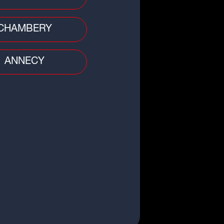
CHAMBERY
ANNECY
 divers
/Rhône : disparition inquiétante
ne femme de 71 ans, un appel à
oins...
 divers