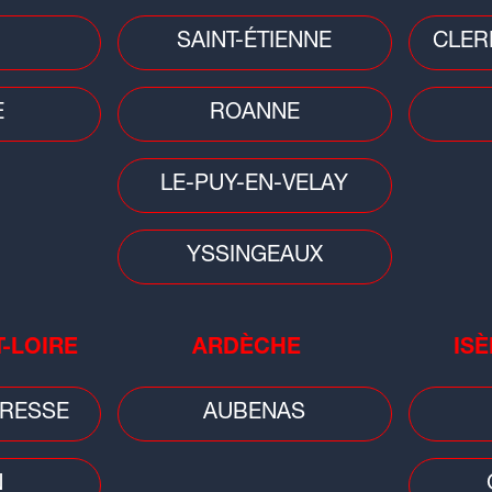
Faits divers
Faits
SAINT-ÉTIENNE
CLER
Ain : collision entre une moto et un
Nor
tracteur, le pilote gravement blessé
arb
E
ROANNE
LE-PUY-EN-VELAY
YSSINGEAUX
T-LOIRE
ARDÈCHE
ISÈ
Faits divers
pour
Un feu d'appartement fait un mort
RESSE
AUBENAS
et deux blessées à Miribel
N