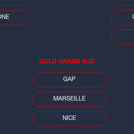
ÔNE
Faits
Ain
d'u
tém
GOLD GRAND SUD
GAP
MARSEILLE
NICE
Faits divers
Faits