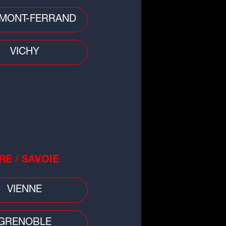
 divers
MONT-FERRAND
d de Lyon : sa voiture percute un
re, un homme gravement blessé
VICHY
RE / SAVOIE
VIENNE
GRENOBLE